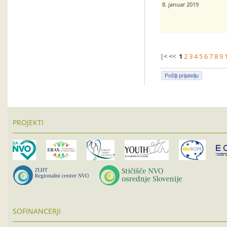
8. januar 2019
|< <<
1
2
3
4
5
6
7
8
9
Pošlji prijatelju
PROJEKTI
SOFINANCERJI