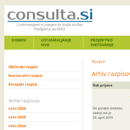
DOMOV
USTANAVLJANJE
PROJEKTNO
NVO
SVETOVANJE
Razpisi
Občinski razpisi
Arhiv razpis
Nacionalni razpisi
Evropski razpisi
Rok prijave
Arhiv razpisov
Leto 2026
Do porabe sredstev,
zadnji rok je
Leto 2025
24. april 2019.
Leto 2024