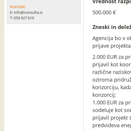
Vrednost razpi
Kontakt:
500.000 €
E: info@consulta.si
T: 059 927 619
Zneski in delež
Agencija bo v o
prijave projekta
2.000 EUR za pri
prijavil kot ko
različne razisko
oziroma pridruž
konzorciju, kad
konzorcij;
1.000 EUR za pri
sodeluje kot so
prijavil projek
predvideva eneg