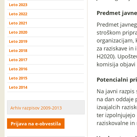
Leto 2023
Predmet javne
Leto 2022
Leto 2021
Predmet javnega
stroškom pripra
Leto 2020
organizacijam, 
Leto 2019
za raziskave in
Leto 2018
H2020). Upoštev
Leto 2017
komisija objavi
Leto 2016
Leto 2015
Potencialni pri
Leto 2014
Na javni razpis 
na dan oddaje p
izvajalcih razis
Arhiv razpisov 2009-2013
ter izpolnjujej
raziskovalne in 
Prijava na e-obvestila