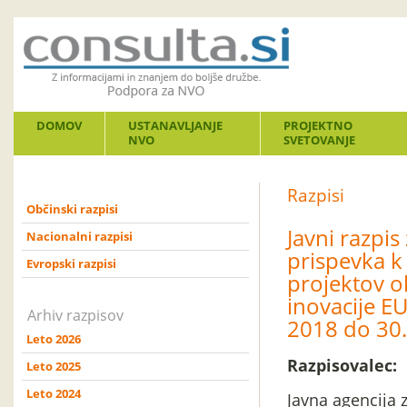
DOMOV
USTANAVLJANJE
PROJEKTNO
NVO
SVETOVANJE
Razpisi
Občinski razpisi
Javni razpis
Nacionalni razpisi
prispevka k
Evropski razpisi
projektov o
inovacije E
Arhiv razpisov
2018 do 30.
Leto 2026
Razpisovalec:
Leto 2025
Leto 2024
Javna agencija 