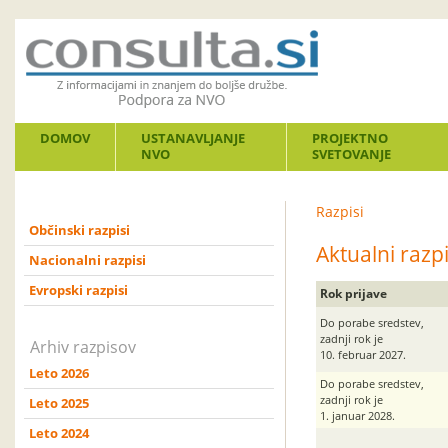
DOMOV
USTANAVLJANJE
PROJEKTNO
NVO
SVETOVANJE
Razpisi
Občinski razpisi
Aktualni razpi
Nacionalni razpisi
Evropski razpisi
Rok prijave
Do porabe sredstev,
zadnji rok je
Arhiv razpisov
10. februar 2027.
Leto 2026
Do porabe sredstev,
zadnji rok je
Leto 2025
1. januar 2028.
Leto 2024