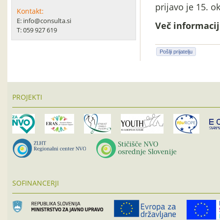
prijavo je 15. o
Kontakt:
E: info@consulta.si
Več informacij 
T: 059 927 619
Pošlji prijatelju
PROJEKTI
SOFINANCERJI