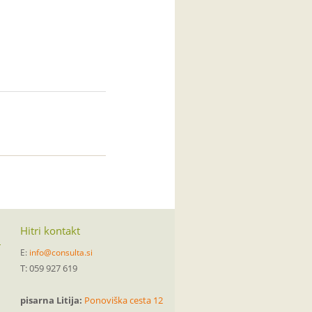
Hitri kontakt
E:
info@consulta.si
T: 059 927 619
pisarna Litija:
Ponoviška cesta 12