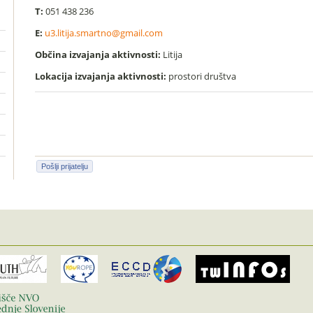
T:
051 438 236
E:
u3.litija.smartno@gmail.com
Občina izvajanja aktivnosti:
Litija
Lokacija izvajanja aktivnosti:
prostori društva
Pošlji prijatelju