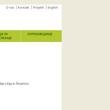
O nas
Kontakt
Projekti
English
JA IN
USPOSABLJANJE
IRANJE
bje Litija in Šmartno