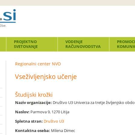
PROJEKTNO
VODENJE
PROMOCI
SVETOVANJE
RAČUNOVODSTVA
KOMUNIC
Regionalni center NVO
Vseživljenjsko učenje
Študijski krožki
Naziv organizacije:
Društvo U3 Univerza za tretje življenjsko obdo
Naslov:
Parmova 9, 1270 Litija
Spletna stran:
Društvo U3
Kontaktna oseba:
Milena Dimec