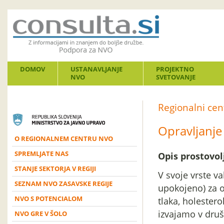
DOMOV
USTANAVLJANJE
PROJEKTNO
NVO
SVETOVANJE
Regionalni ce
Opravljanje
O REGIONALNEM CENTRU NVO
SPREMLJATE NAS
Opis prostovol
STANJE SEKTORJA V REGIJI
V svoje vrste v
SEZNAM NVO ZASAVSKE REGIJE
upokojeno) za o
NVO S POTENCIALOM
tlaka, holesterol
izvajamo v druš
NVO GRE V ŠOLO