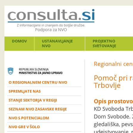
DOMOV
USTANAVLJANJE
PROJEKTNO
NVO
SVETOVANJE
Regionalni ce
Pomoč pri r
O REGIONALNEM CENTRU NVO
Trbovlje
SPREMLJATE NAS
Opis prostovo
STANJE SEKTORJA V REGIJI
KD Svoboda Trbo
SEZNAM NVO ZASAVSKE REGIJE
Dom Svobode. Z
NVO S POTENCIALOM
gledališka, pev
NVO GRE V ŠOLO
udejstvovanje, 