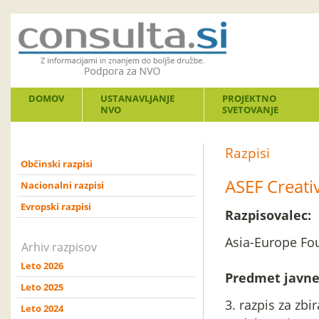
DOMOV
USTANAVLJANJE
PROJEKTNO
NVO
SVETOVANJE
Razpisi
Občinski razpisi
ASEF Creati
Nacionalni razpisi
Evropski razpisi
Razpisovalec:
Asia-Europe Fo
Arhiv razpisov
Leto 2026
Predmet javne
Leto 2025
3. razpis za zb
Leto 2024