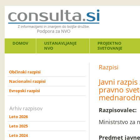
DOMOV
USTANAVLJANJE
PROJEKTNO
NVO
SVETOVANJE
Razpisi
Občinski razpisi
Javni razpis
Nacionalni razpisi
pravno svet
Evropski razpisi
mednarodne
Arhiv razpisov
Razpisovalec:
Leto 2026
Ministrstvo za 
Leto 2025
Leto 2024
Predmet javne