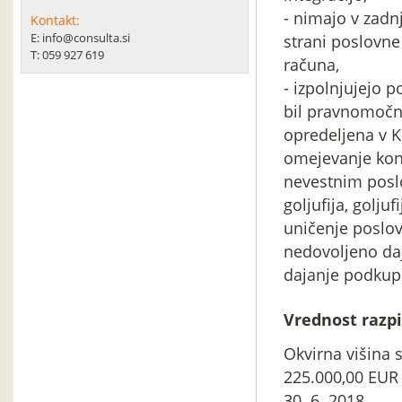
- nimajo v zadn
Kontakt:
E: info@consulta.si
strani poslovn
T: 059 927 619
računa,
- izpolnjujejo po
bil pravnomočno
opredeljena v K
omejevanje konk
nevestnim posl
goljufija, golju
uničenje poslov
nedovoljeno daj
dajanje podkup
Vrednost razpi
Okvirna višina 
225.000,00 EUR
30. 6. 2018.