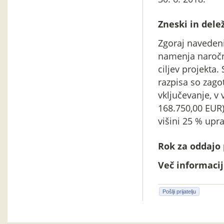
Zneski in delež
Zgoraj navedeni 
namenja naročni
ciljev projekta
razpisa so zagot
vključevanje, v 
168.750,00 EUR)
višini 25 % upr
Rok za oddajo 
Več informacij 
Pošlji prijatelju