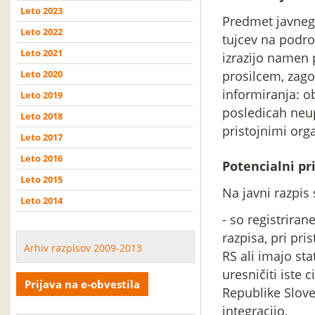
Leto 2023
Predmet javnega
Leto 2022
tujcev na podro
Leto 2021
izrazijo namen 
Leto 2020
prosilcem, zago
informiranja: o
Leto 2019
posledicah neu
Leto 2018
pristojnimi org
Leto 2017
Leto 2016
Potencialni pri
Leto 2015
Na javni razpis 
Leto 2014
- so registriran
razpisa, pri pr
Arhiv razpisov 2009-2013
RS ali imajo st
uresničiti iste
Prijava na e-obvestila
Republike Sloven
integracijo,