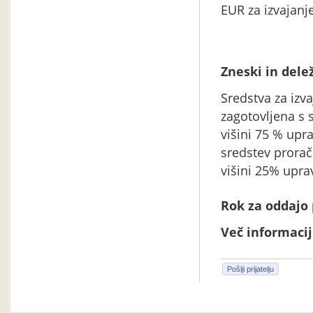
EUR za izvajanj
Zneski in delež
Sredstva za izv
zagotovljena s s
višini 75 % upr
sredstev prorač
višini 25% upra
Rok za oddajo 
Več informacij 
Pošlji prijatelju