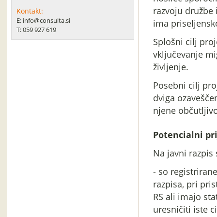
razvoju družbe 
Kontakt:
E: info@consulta.si
ima priseljensk
T: 059 927 619
Splošni cilj pro
vključevanje mi
življenje.
Posebni cilj pr
dviga ozaveščen
njene občutljiv
Potencialni pri
Na javni razpis 
- so registriran
razpisa, pri pr
RS ali imajo st
uresničiti iste 