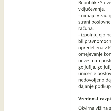
Republike Sloven
vključevanje,
- nimajo v zadn
strani poslovn
računa,
- izpolnjujejo po
bil pravnomočno
opredeljena v K
omejevanje konk
nevestnim posl
goljufija, golju
uničenje poslov
nedovoljeno daj
dajanje podkup
Vrednost razpi
Okvirna višina 