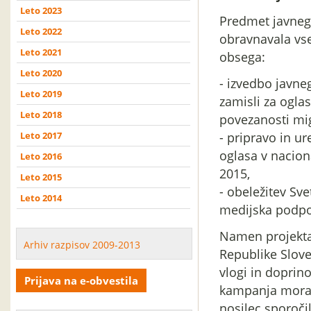
Leto 2023
Predmet javnega
Leto 2022
obravnavala vse
Leto 2021
obsega:
Leto 2020
- izvedbo javneg
Leto 2019
zamisli za oglas
Leto 2018
povezanosti mig
Leto 2017
- pripravo in u
oglasa v nacion
Leto 2016
2015,
Leto 2015
- obeležitev Sv
Leto 2014
medijska podpo
Namen projekta 
Arhiv razpisov 2009-2013
Republike Slove
vlogi in doprin
Prijava na e-obvestila
kampanja mora t
nosilec sporoči