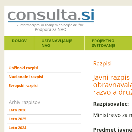
DOMOV
USTANAVLJANJE
PROJEKTNO
NVO
SVETOVANJE
Razpisi
Občinski razpisi
Javni razpi
Nacionalni razpisi
obravnavala
Evropski razpisi
razvoja dru
Arhiv razpisov
Razpisovalec:
Leto 2026
Ministrstvo za 
Leto 2025
Leto 2024
Predmet javne