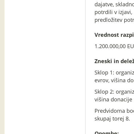
dajatve, skladn
potrdili v izjav
predložitev pot
Vrednost razpi
1.200.000,00 E
Zneski in delež
Sklop 1: organi
evrov, višina d
Sklop 2: organi
višina donacije
Predvidoma bod
skupaj torej 8.
Opombe: