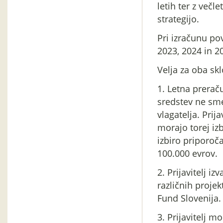
letih ter z več
strategijo.
Pri izračunu po
2023, 2024 in 2
Velja za oba sk
1. Letna prera
sredstev ne sm
vlagatelja. Prij
morajo torej izb
izbiro priporoč
100.000 evrov.
2. Prijavitelj iz
različnih proje
Fund Slovenija
3. Prijavitelj 