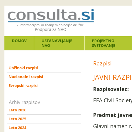
DOMOV
USTANAVLJANJE
PROJEKTNO
NVO
SVETOVANJE
Razpisi
Občinski razpisi
JAVNI RAZ
Nacionalni razpisi
Evropski razpisi
Razpisovalec:
EEA Civil Societ
Arhiv razpisov
Leto 2026
Predmet javne
Leto 2025
Glavni namen ra
Leto 2024