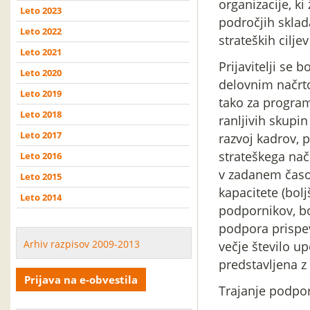
organizacije, k
Leto 2023
področjih sklad
Leto 2022
strateških cilje
Leto 2021
Prijavitelji se 
Leto 2020
delovnim načrto
Leto 2019
tako za program
Leto 2018
ranljivih skupin
Leto 2017
razvoj kadrov, p
strateškega nač
Leto 2016
v zadanem časo
Leto 2015
kapacitete (bolj
Leto 2014
podpornikov, bo
podpora prispev
Arhiv razpisov 2009-2013
večje število u
predstavljena z 
Prijava na e-obvestila
Trajanje podpo