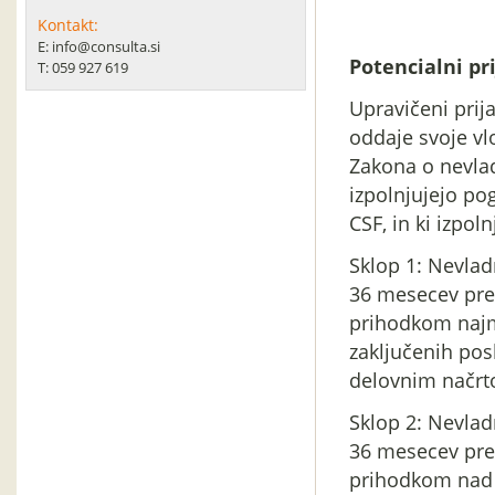
Kontakt:
E: info@consulta.si
Potencialni pri
T: 059 927 619
Upravičeni prija
oddaje svoje vl
Zakona o nevladn
izpolnjujejo po
CSF, in ki izpo
Sklop 1: Nevladn
36 mesecev pre
prihodkom najma
zaključenih pos
delovnim načrto
Sklop 2: Nevladn
36 mesecev pre
prihodkom nad 2