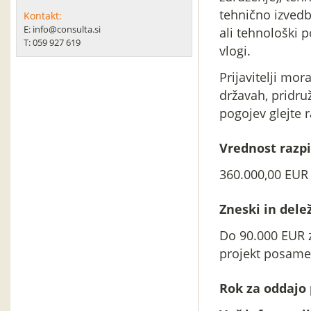
tehnično izved
Kontakt:
E: info@consulta.si
ali tehnološki 
T: 059 927 619
vlogi.
Prijavitelji mor
državah, pridr
pogojev glejte 
Vrednost razpi
360.000,00 EUR
Zneski in delež
Do 90.000 EUR z
projekt posamezn
Rok za oddajo 