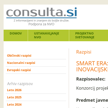
DOMOV
USTANAVLJANJE
PROJEKTNO
NVO
SVETOVANJE
Razpisi
Občinski razpisi
SMART ERA:
Nacionalni razpisi
INOVACIJSK
Evropski razpisi
Razpisovalec:
Arhiv razpisov
Konzorcij proj
Leto 2026
Leto 2025
Predmet javne
Leto 2024