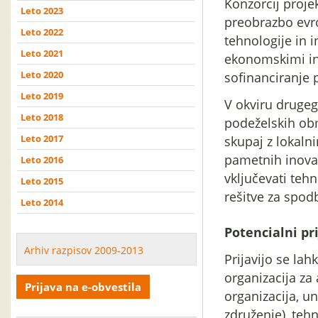
Konzorcij proje
Leto 2023
preobrazbo evr
Leto 2022
tehnologije in 
Leto 2021
ekonomskimi in o
Leto 2020
sofinanciranje 
Leto 2019
V okviru drugeg
Leto 2018
podeželskih obm
Leto 2017
skupaj z lokalni
pametnih inovac
Leto 2016
vključevati teh
Leto 2015
rešitve za spod
Leto 2014
Potencialni pri
Arhiv razpisov 2009-2013
Prijavijo se lahk
organizacija za 
Prijava na e-obvestila
organizacija, un
združenje), teh