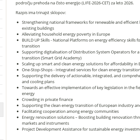
področju prehoda na čisto energijo (LIFE-2026-CET) za leto 2026.
Razpis ima trinajst sklopov:
Strengthening national frameworks for renewable and efficient 
existing buildings
Alleviating household energy poverty in Europe
BUILD UP Skills - National Platforms on energy efficiency skills f
transition
Supporting digitalisation of Distribution System Operators for 
transition (Smart Grid Academy)
Scaling up smart and clean energy solutions for affordability in E
One-Stop-Shops - Integrated services for clean energy transition
Supporting the delivery of actionable, integrated, and comprehe
and cooling plans
Towards an effective implementation of key legislation in the fie
energy
Crowding in private finance
Supporting the clean energy transition of European industry a
Facilitating cooperation among energy communities
Energy renovation solutions – Boosting building renovation thr
markets and instruments
Project Development Assistance for sustainable energy investm