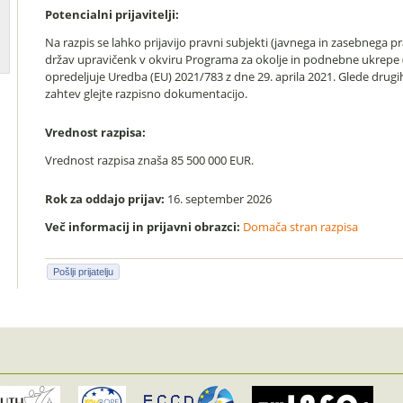
Potencialni prijavitelji:
Na razpis se lahko prijavijo pravni subjekti (javnega in zasebnega p
držav upravičenk v okviru Programa za okolje in podnebne ukrepe (L
opredeljuje Uredba (EU) 2021/783 z dne 29. aprila 2021. Glede drugi
zahtev glejte razpisno dokumentacijo.
Vrednost razpisa:
Vrednost razpisa znaša 85 500 000 EUR.
Rok za oddajo prijav:
16. september 2026
Več informacij in prijavni obrazci:
Domača stran razpisa
Pošlji prijatelju