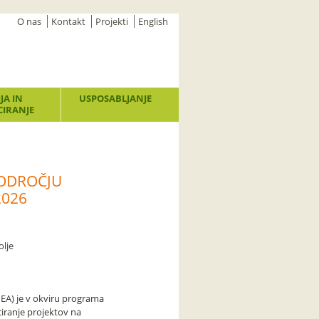
O nas
Kontakt
Projekti
English
JA IN
USPOSABLJANJE
IRANJE
PODROČJU
2026
olje
NEA) je v okviru programa
ciranje projektov na