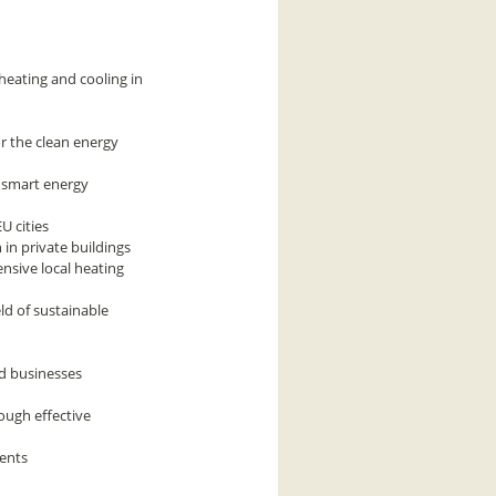
heating and cooling in
or the clean energy
a smart energy
U cities
 in private buildings
nsive local heating
ld of sustainable
nd businesses
ough effective
ents