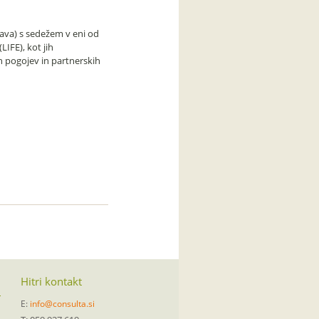
rava) s sedežem v eni od
IFE), kot jih
h pogojev in partnerskih
Hitri kontakt
E:
info@consulta.si