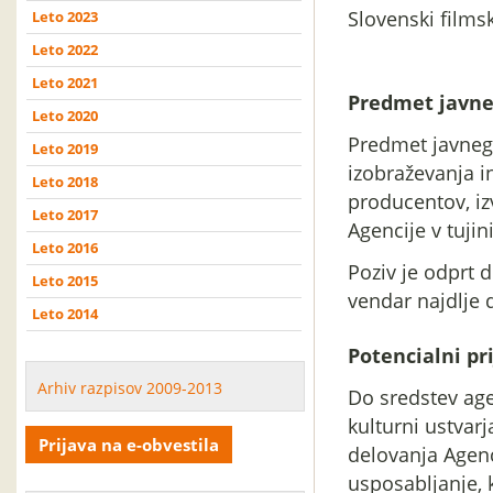
Slovenski filmsk
Leto 2023
Leto 2022
Leto 2021
Predmet javne
Leto 2020
Predmet javnega
Leto 2019
izobraževanja i
Leto 2018
producentov, iz
Leto 2017
Agencije v tujin
Leto 2016
Poziv je odprt 
Leto 2015
vendar najdlje 
Leto 2014
Potencialni pri
Arhiv razpisov 2009-2013
Do sredstev age
kulturni ustvarj
Prijava na e-obvestila
delovanja Agenc
usposabljanje, k