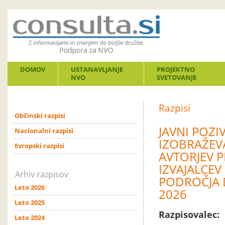
DOMOV
USTANAVLJANJE
PROJEKTNO
NVO
SVETOVANJE
Razpisi
Občinski razpisi
JAVNI POZ
Nacionalni razpisi
IZOBRAŽEVA
Evropski razpisi
AVTORJEV 
IZVAJALCEV
Arhiv razpisov
PODROČJA D
Leto 2026
2026
Leto 2025
Razpisovalec:
Leto 2024