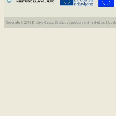
Copyright © 2013 Društvo Geoss, Društvo za podporo civilne družbe. | Izdel