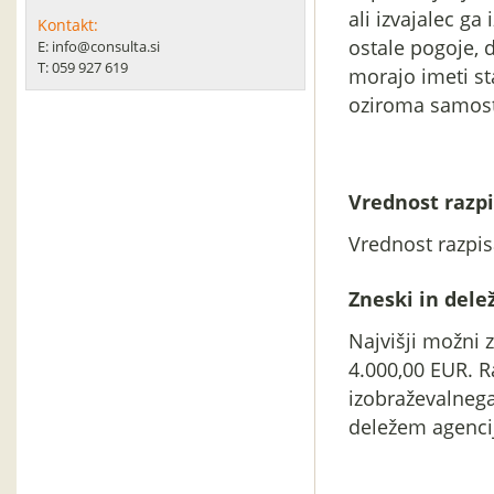
ali izvajalec ga 
Kontakt:
ostale pogoje, d
E: info@consulta.si
T: 059 927 619
morajo imeti st
oziroma samost
Vrednost razpi
Vrednost razpis
Zneski in delež
Najvišji možni
4.000,00 EUR. 
izobraževalnega
deležem agencije