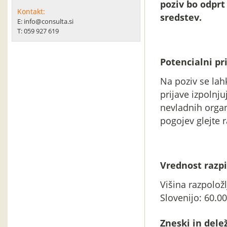
poziv bo odprt
Kontakt:
sredstev.
E: info@consulta.si
T: 059 927 619
Potencialni pri
Na poziv se lahk
prijave izpolnj
nevladnih organi
pogojev glejte 
Vrednost razpi
Višina razpoložl
Slovenijo: 60.00
Zneski in delež