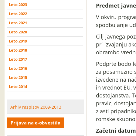
Leto 2023
Predmet javne
Leto 2022
V okviru progra
Leto 2021
spodbujanje ude
Leto 2020
Cilj javnega poz
Leto 2019
pri izvajanju ak
Leto 2018
obrambo vredn
Leto 2017
Podprte bodo le
Leto 2016
za posamezno st
Leto 2015
izvedene na nač
Leto 2014
in vrednot EU, 
dostojanstva. T
pravic, dostoja
Arhiv razpisov 2009-2013
zlasti pripadni
romske skupnos
Prijava na e-obvestila
Začetni datum 