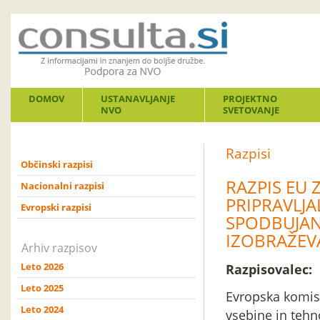
DOMOV
USTANAVLJANJE
PROJEKTNO
NVO
SVETOVANJE
Razpisi
Občinski razpisi
RAZPIS EU 
Nacionalni razpisi
PRIPRAVLJ
Evropski razpisi
SPODBUJAN
IZOBRAŽEV
Arhiv razpisov
Leto 2026
Razpisovalec:
Leto 2025
Evropska komisi
Leto 2024
vsebine in tehn