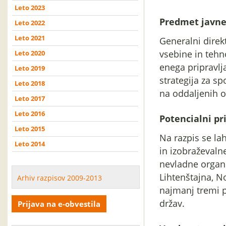
Leto 2023
Predmet javne
Leto 2022
Leto 2021
Generalni direk
vsebine in tehno
Leto 2020
enega pripravlj
Leto 2019
strategija za s
Leto 2018
na oddaljenih o
Leto 2017
Leto 2016
Potencialni pri
Leto 2015
Na razpis se lah
Leto 2014
in izobraževalne
nevladne organiz
Lihtenštajna, N
Arhiv razpisov 2009-2013
najmanj tremi p
držav.
Prijava na e-obvestila