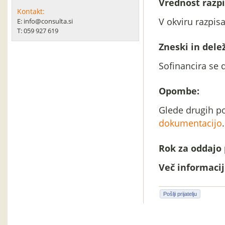
Vrednost razpi
Kontakt:
V okviru razpis
E: info@consulta.si
T: 059 927 619
Zneski in delež
Sofinancira se 
Opombe:
Glede drugih po
dokumentacijo
.
Rok za oddajo 
Več informacij 
Pošlji prijatelju