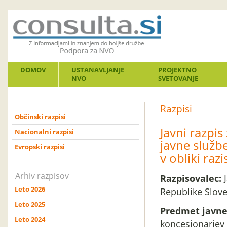
DOMOV
USTANAVLJANJE
PROJEKTNO
NVO
SVETOVANJE
Razpisi
Občinski razpisi
Javni razpis
Nacionalni razpisi
javne služb
Evropski razpisi
v obliki ra
Arhiv razpisov
Razpisovalec:
J
Leto 2026
Republike Slove
Leto 2025
Predmet javne
Leto 2024
koncesionarjev 