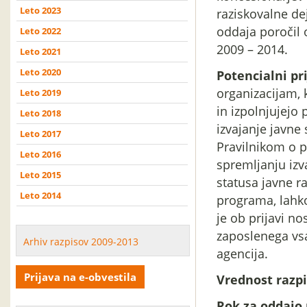
Leto 2023
raziskovalne de
oddaja poročil 
Leto 2022
2009 – 2014.
Leto 2021
Leto 2020
Potencialni pri
organizacijam, 
Leto 2019
in izpolnjujejo
Leto 2018
izvajanje javne
Leto 2017
Pravilnikom o p
Leto 2016
spremljanju izv
Leto 2015
statusa javne r
Leto 2014
programa, lahko
je ob prijavi no
zaposlenega vsa
Arhiv razpisov 2009-2013
agencija.
Prijava na e-obvestila
Vrednost razpi
Rok za oddajo 