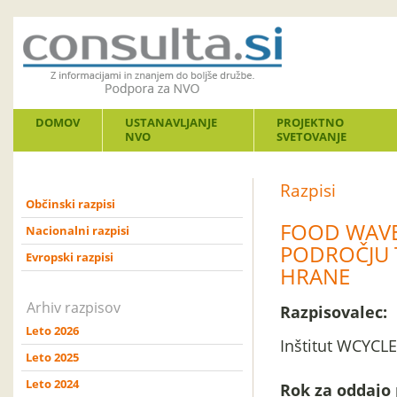
DOMOV
USTANAVLJANJE
PROJEKTNO
NVO
SVETOVANJE
Razpisi
Občinski razpisi
FOOD WAVE:
Nacionalni razpisi
PODROČJU 
Evropski razpisi
HRANE
Arhiv razpisov
Razpisovalec:
Leto 2026
Inštitut WCYCL
Leto 2025
Leto 2024
Rok za oddajo 