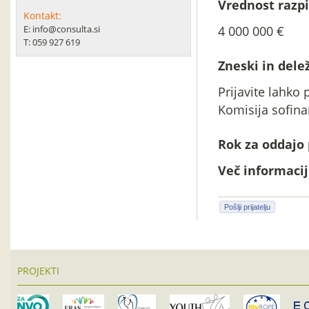
Vrednost razpi
Kontakt:
E: info@consulta.si
4 000 000 €
T: 059 927 619
Zneski in delež
Prijavite lahko
Komisija sofina
Rok za oddajo 
Več informacij 
Pošlji prijatelju
PROJEKTI