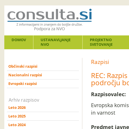
DOMOV
USTANAVLJANJE
PROJEKTNO
NVO
SVETOVANJE
Razpisi
Občinski razpisi
REC: Razpis
Nacionalni razpisi
področju boj
Evropski razpisi
Razpisovalec:
Arhiv razpisov
Evropska komisi
Leto 2026
in varnost
Leto 2025
Leto 2024
Predmet javne