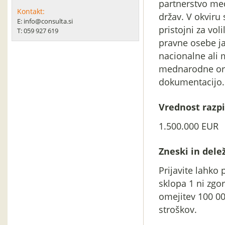
partnerstvo med
Kontakt:
držav. V okviru 
E: info@consulta.si
pristojni za vol
T: 059 927 619
pravne osebe ja
nacionalne ali 
mednarodne orga
dokumentacijo.
Vrednost razpi
1.500.000 EUR
Zneski in delež
Prijavite lahko 
sklopa 1 ni zgor
omejitev 100 00
stroškov.