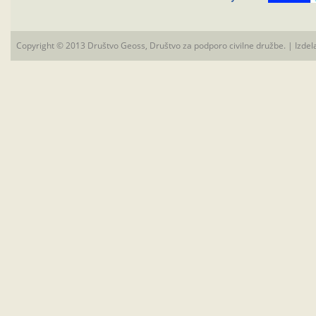
Copyright © 2013 Društvo Geoss, Društvo za podporo civilne družbe. | Izdel