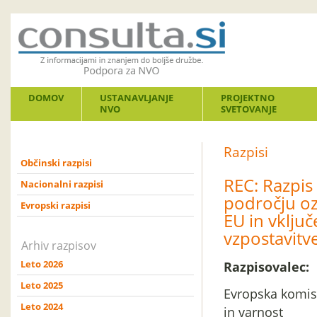
DOMOV
USTANAVLJANJE
PROJEKTNO
NVO
SVETOVANJE
Razpisi
Občinski razpisi
REC: Razpis
Nacionalni razpisi
področju oz
Evropski razpisi
EU in vklju
vzpostavitve
Arhiv razpisov
Leto 2026
Razpisovalec:
Leto 2025
Evropska komisi
Leto 2024
in varnost