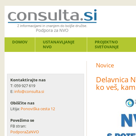
DOMOV
USTANAVLJANJE
PROJEKTNO
NVO
SVETOVANJE
Novice
Delavnica NV
Kontaktirajte nas
ko veš, kam
T: 059 927 619
E:
info@consulta.si
Obiščite nas
Litija:
Ponoviška cesta 12
Povežimo se
FB stran:
PodporaZaNVO