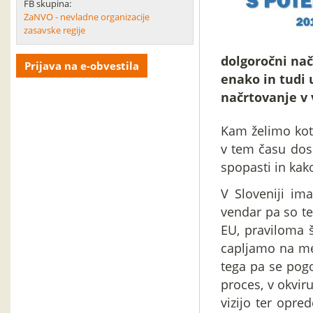
FB skupina:
ZaNVO - nevladne organizacije
zasavske regije
dolgoročni načr
Prijava na e-obvestila
enako in tudi 
načrtovanje v 
Kam želimo kot 
v tem času dose
spopasti in kako 
V Sloveniji im
vendar pa so te
EU, praviloma 
capljamo na me
tega pa se pogo
proces, v okvir
vizijo ter opred