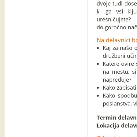
dvoje tudi doseg
ki ga vsi klj
uresničujete?
dolgoročno načr
Na delavnici b
Kaj za našo 
družbeni učine
Katere ovire 
na mestu, si
napreduje?
Kako zapisati
Kako spodbud
poslanstva, vi
Termin delavnic
Lokacija delav