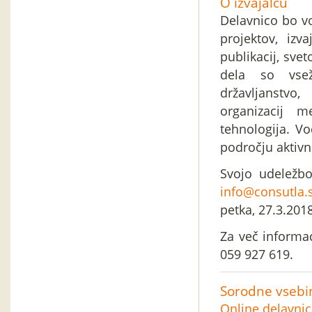
O izvajalcu
Delavnico bo vo
projektov, izva
publikacij, sve
dela so vsež
državljanstvo
organizacij m
tehnologija. V
področju aktivn
Svojo udeležb
info@consutla.s
petka, 27.3.201
Za več informa
059 927 619.
Sorodne vsebi
Online delavnic