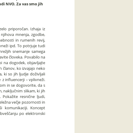
di NVO. Za vas smo jih
elo priporočan. Izhaja iz
s njihova mnenja, zgodbe,
sebnosti in rumenih revij,
ivneži ipd. To potrjuje tudi
omrežjih snemanje samega
vite človeka. Povabilo na
i na dogodek, objavljajte
ih članov, ko izvajajo neko
ki so jih ljudje doživljali
z influencerji – vplivneži.
oom in se dogovorite, da s
, naključnim slikam, ki jih
okažite resnične ljudi,
eležna večje pozornosti in
i komunikaciji. Koncept
bveščanju po elektronski