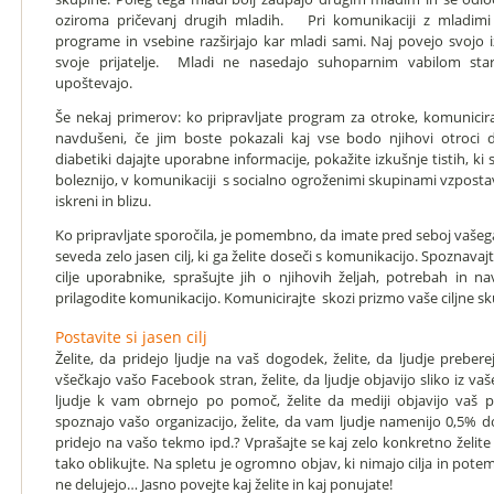
oziroma pričevanj drugih mladih. Pri komunikaciji z mladi
programe in vsebine razširjajo kar mladi sami. Naj povejo svojo i
svoje prijatelje. Mladi ne nasedajo suhoparnim vabilom stare
upoštevajo.
Še nekaj primerov: ko pripravljate program za otroke, komunicirat
navdušeni, če jim boste pokazali kaj vse bodo njihovi otroci d
diabetiki dajajte uporabne informacije, pokažite izkušnje tistih, ki
boleznijo, v komunikaciji s socialno ogroženimi skupinami vzposta
iskreni in blizu.
Ko pripravljate sporočila, je pomembno, da imate pred seboj vaše
seveda zelo jasen cilj, ki ga želite doseči s komunikacijo. Spoznavajt
cilje uporabnike, sprašujte jih o njihovih željah, potrebah in
prilagodite komunikacijo. Komunicirajte skozi prizmo vaše ciljne sk
Postavite si jasen cilj
Želite, da pridejo ljudje na vaš dogodek, želite, da ljudje preberej
všečkajo vašo Facebook stran, želite, da ljudje objavijo sliko iz va
ljudje k vam obrnejo po pomoč, želite da mediji objavijo vaš pri
spoznajo vašo organizacijo, želite, da vam ljudje namenijo 0,5% do
pridejo na vašo tekmo ipd.? Vprašajte se kaj zelo konkretno želite
tako oblikujte. Na spletu je ogromno objav, ki nimajo cilja in potem
ne delujejo… Jasno povejte kaj želite in kaj ponujate!