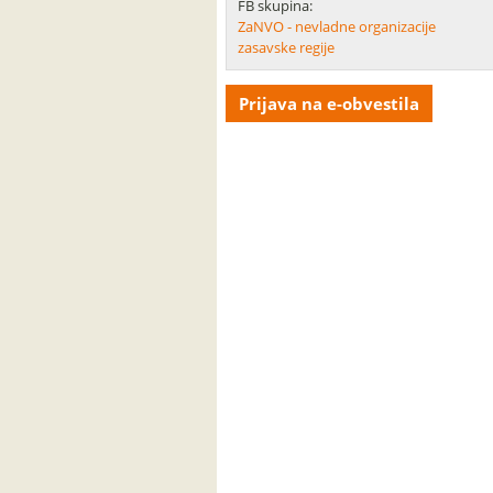
FB skupina:
ZaNVO - nevladne organizacije
zasavske regije
Prijava na e-obvestila