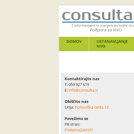
DOMOV
USTANAVLJANJE
NVO
Kontaktirajte nas
T: 059 927 619
E:
info@consulta.si
Obiščite nas
Litija:
Ponoviška cesta 12
Povežimo se
FB stran:
PodporaZaNVO