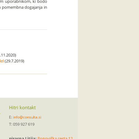
tim uporabnikom, ki bodo
e na pomembna dogajanja in
.11.2020)
del
(29.7.2019)
Hitri kontakt
E:
info@consulta.si
T: 059 927 619
pisarna Litija:
Ponoviška cesta 12