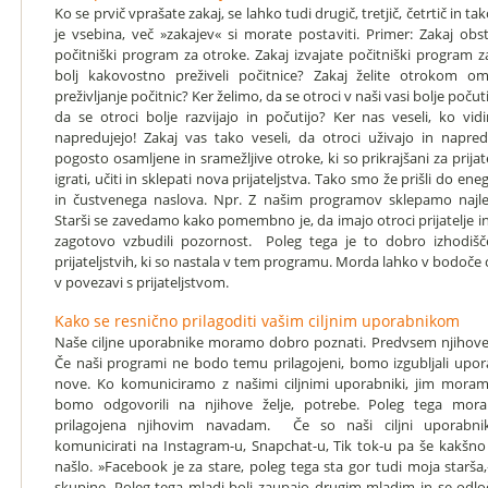
Ko se prvič vprašate zakaj, se lahko tudi drugič, tretjič, četrtič in 
je vsebina, več »zakajev« si morate postaviti. Primer: Zakaj obs
počitniški program za otroke. Zakaj izvajate počitniški program 
bolj kakovostno preživeli počitnice? Zakaj želite otrokom om
preživljanje počitnic? Ker želimo, da se otroci v naši vasi bolje počutij
da se otroci bolje razvijajo in počutijo? Ker nas veseli, ko vid
napredujejo! Zakaj vas tako veseli, da otroci uživajo in napred
pogosto osamljene in sramežljive otroke, ki so prikrajšani za prijatel
igrati, učiti in sklepati nova prijateljstva. Tako smo že prišli do 
in čustvenega naslova. Npr. Z našim programov sklepamo najlepš
Starši se zavedamo kako pomembno je, da imajo otroci prijatelje i
zagotovo vzbudili pozornost. Poleg tega je to dobro izhodišč
prijateljstvih, ki so nastala v tem programu. Morda lahko v bodoče
v povezavi s prijateljstvom.
Kako se resnično prilagoditi vašim ciljnim uporabnikom
Naše ciljne uporabnike moramo dobro poznati. Predvsem njihove 
Če naši programi ne bodo temu prilagojeni, bomo izgubljali uporab
nove. Ko komuniciramo z našimi ciljnimi uporabniki, jim moram
bomo odgovorili na njihove želje, potrebe. Poleg tega mora
prilagojena njihovim navadam. Če so naši ciljni uporabni
komunicirati na Instagram-u, Snapchat-u, Tik tok-u pa še kakšn
našlo. »Facebook je za stare, poleg tega sta gor tudi moja starša,« 
skupine. Poleg tega mladi bolj zaupajo drugim mladim in se odloč