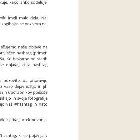
luje, kako lahko sodeluje,
iki imeli malo dela. Naj
Izogibajte se pozivom naj
načujemo naše objave na
rivlačen hashtag (primer:
aša. Ko brskamo po starih
se objave, ki ta hashtag
 pozovite, da pripravijo
z vašo dejavnostjo in jih
vaših uporabnikov poiščite
slikajo in svoje fotografije
bijo vaš #hashtag in nato
#iniciative, #tekmovanja,
#hashtag, ki se pojavlja v