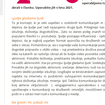
uporabljamo tu
zbrali v članku. Uporabite jih v letu 2021.
Ljudje gledamo ljudi
To je koncept, ki je zelo uspešen v sodobnih komunikacijah in z
dejstva, da ljudje pač radi opazujemo druge ljudi. Pritegnejo na
izkušnje, doživetja, dogodivščine... Zato so danes poleg znanih o
popularni številni t.i. youtuberji, ljudje postajajo influencerji – vpl
dejstvo, da je najbolj uspešen format sporočila na družbenih 
sebe v obraz. Pomembno je, da v ospredje vaše komunikacije posta
dogodek pripravite v obliki videa – naj predsednica društva povab
slike na katerih se razločijo obrazi ali še boljše video posnetke vaš
aktivnost. Pokažite doživetja, predstavite izkušnje, pokažite čustva, 
na vaših aktivnostih. Vse po principu ljudje gledamo ljudi. Sodelujte 
Povabite jih na dogodek, aktivnost, srečanje, delavnico, tudi na z
svojimi sledilci podelijo izkušnjo. Izogibajte se birokratskim zapisom
najdete na internetu in podobnim suhoparnim komunikacijam. P
njihova doživetja, izkušnje, mnenja ipd. Takšna komunikacija bo d
bolj aktivne vključenosti ( »engagement«) uporabnikov v vaš
upoštevajte v komunikaciji na družbenih omrežjih, množičnem o
pošti in v zdravi meri tudi v komunikaciji z mediji.
Ne govori mi, pokaži mi