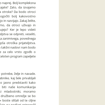
tako naprej. Bolj kompleksna
tajate? Zato, da izvajamo
za otroke? Da bodo otroci
ogočiti bolj kakovostno
o in razvijajo. Zakaj želite,
imo, da otroci uživajo in
ujejo? Ker je lepo videti
jstva se odpreti, veseliti,
enega zanimivega, povednega
a otroška prijateljstva.
n takšni naslovi nam bodo
e za celo vrsto zgodb o
 celoten program zapeljete
potrebe, želje in navade.
nike, kaj šele privabljali
o jasno predstaviti kako
 biti naše komunikacija
ki mladostniki, moramo
o družbeno omrežje se bo
boste slišali od te ciljne
ajo na podlagi priporočil