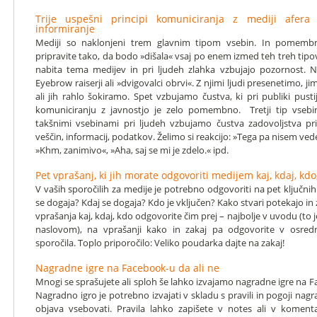
Trije uspešni principi komuniciranja z mediji afera
informiranje
Mediji so naklonjeni trem glavnim tipom vsebin. In pomembn
pripravite tako, da bodo »dišala« vsaj po enem izmed teh treh tipo
nabita tema medijev in pri ljudeh zlahka vzbujajo pozornost. Nas
Eyebrow raiserji ali »dvigovalci obrvi«. Z njimi ljudi presenetimo,
ali jih rahlo šokiramo. Spet vzbujamo čustva, ki pri publiki pustijo
komuniciranju z javnostjo je zelo pomembno. Tretji tip vsebi
takšnimi vsebinami pri ljudeh vzbujamo čustva zadovoljstva pri
veščin, informacij, podatkov. Želimo si reakcijo: »Tega pa nisem vedel«
»Khm, zanimivo«, »Aha, saj se mi je zdelo.« ipd.
Pet vprašanj, ki jih morate odgovoriti medijem kaj, kdaj, kdo,
V vaših sporočilih za medije je potrebno odgovoriti na pet ključnih
se dogaja? Kdaj se dogaja? Kdo je vključen? Kako stvari potekajo in
vprašanja kaj, kdaj, kdo odgovorite čim prej – najbolje v uvodu (to j
naslovom), na vprašanji kako in zakaj pa odgovorite v osred
sporočila. Toplo priporočilo: Veliko poudarka dajte na zakaj!
Nagradne igre na Facebook-u da ali ne
Mnogi se sprašujete ali sploh še lahko izvajamo nagradne igre na 
Nagradno igro je potrebno izvajati v skladu s pravili in pogoji nagr
objava vsebovati. Pravila lahko zapišete v notes ali v koment