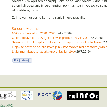
objavah v sklopu teh dogajanj. Tako bodo vaše objave vidne tis
spremljali dogajanje in se orientirali po #hashtag-ih. Odzovite s
izkoristite »gužvo«.
Želimo vam uspešno komuniciranje in lepe praznike!
Sorodne vsebine
NVO s potencialom 2020 - 2021
(24.2.2020)
Online delavnica: Razvoj storitev in produktov v NVO
(27.5.2020)
Gremo online! Brezplačna delavnica za uporabo aplikacije Zoom
(25
Objavite potrebe po prostovoljcih v Posredovalnici prostovoljskih 
Litija ima Inkubator za aktivno državljanstvo
(29.7.2019)
Pošlji prijatelju