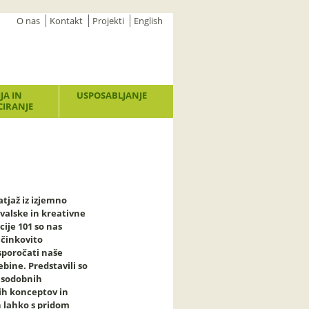
O nas
Kontakt
Projekti
English
JA IN
USPOSABLJANJE
IRANJE
atjaž iz izjemno
valske in kreativne
cije 101 so nas
učinkovito
sporočati naše
bine. Predstavili so
 sodobnih
ih konceptov in
ih lahko s pridom