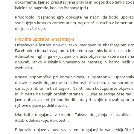
dokumenta, kjer so predstavljena pravila in pogoji (kdo lahko sode
kakšne so nagrade, kdaj bo žrebanje ipd.).
Priporočilo: Nagradno igro oblikujte na način, da bodo uporabn
sodelujejo s kratkim komentarjem, naj označijo osebo v komentar. 
delijo in všečkajo.
Pravilna uporaba #hashtag-a
Označevanje lastnih objav: S tako imenovanim #hashtag-om oz
Facebook-u in na Instagramu. Izberemo zanimiv, kratek, jasen in p
#danzatrening) in ga vključujemo v tiste objave na katere se nan
objavah, lahko v iskalnik vnesemo ta hashtag in bomo našli v
vsebujejo.
Krasen pripomoček pri komuniciranju z uporabniki: Uporabnike
objave iz vaših dogodkov in aktivnosti ali vsebin, ki so sorodne 
označijo z izbranim hashtagom. Na isti način kot zgoraj te objave 
in jih delite na svojih profilih/ straneh. Ljudje se zadnje čase radi 
javno objavljajo, vi jih spodbudite, da pri svojih objavah upora
njihove objave podelite tudi vi.
Izkoristite dogajanja v trendu: Takšna dogajanja so #volitve, 
#dobrodelneakcije, #protesti …
Pripravite objave v povezavi s temi dogajanji in vanje vključite 