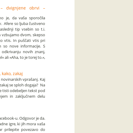
 – dvignjene obrvi –
o je, da vaša sporočila
v. Afere so ljuba čustveno
lednji tip vsebin so t.i.
 jim vzbujamo dvom, skepso
 vtis. In puščati vtis pri
n so nove informacije. S
 odkrivanju novih znanj,
 ali »Aha, to je torej to.«,
 kako, zakaj
 novinarskih vprašanj. Kaj
 zakaj se sploh dogaja? Na
e tisti odebeljen tekst pod
njem in zaključnem delu
Facebook-u. Odgovor je da.
adne igre, ki jih mora vaša
ar prilepite povezavo do