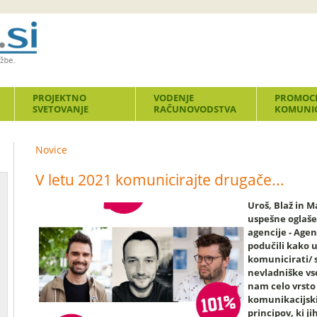
PROJEKTNO
VODENJE
PROMOCI
SVETOVANJE
RAČUNOVODSTVA
KOMUNIC
Novice
V letu 2021 komunicirajte drugače...
Uroš, Blaž in M
uspešne oglaše
agencije - Agen
podučili kako 
komunicirati/ 
nevladniške vse
nam celo vrsto
komunikacijsk
principov, ki j