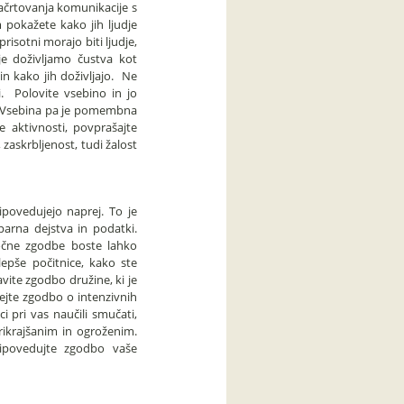
črtovanja komunikacije s
m pokažete kako jih ljudje
isotni morajo biti ljudje,
aje doživljamo čustva kot
in kako jih doživljajo. Ne
i. Polovite vsebino in jo
e. Vsebina pa je pomembna
e aktivnosti, povprašajte
zaskrbljenost, tudi žalost
povedujejo naprej. To je
oparna dejstva in podatki.
 močne zgodbe boste lahko
lepše počitnice, kako ste
avite zgodbo družine, ki je
ejte zgodbo o intenzivnih
 pri vas naučili smučati,
rikrajšanim in ogroženim.
ripovedujte zgodbo vaše