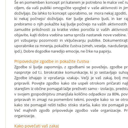
Še en pomemben koncept pri katerem je potrebno le malce več na
ciljem, da vaši publiki omogočite vpogled v vaše aktivnosti in ji
doživljajo. Da lahko to koncept uporabimo, se mora nekaj zgoditi, pr
ki nekaj počnejo/ doživljajo. Ker ljudje gledamo ljudi, in ker r
prebiramo o njih pokažite kaj ljudje počnejo na vaših aktivnostih 
zamudite priložnosti za kratke video poročila iz vaših aktivnost
objavite, kajti dobra vsebina sama sproža nastanek nove vsebin
pri vzbujanju pozornosti in vključevanju publike. Dokumentirajt
uporabnike za mnenja, pokažite čustva (smeh, veselje, navdušenje, 
ipd.). Dobre dogodke naredijo emocije, ne črke na papirju.
Pripovedujte zgodbe in pokažite čustva
Zgodbe si ljudje zapomnijo, z zgodbami se povežejo, zgodbe pri
nasprotje od t.i. birokratske komunikacije, ki jo sestavljajo suh
Zgodbe izhajajo iz vprašanja »zakaj«. Večji je vaš zakaj, bolj
pripravili. Povejte zgodbo kako ste uspeli otrokom pričarati naj
starejšim iz občine pomagali lažje preživeti samo - izolacijo, predst
v svojem gospodinjstvu zmanjšala količino odpadkov za 80%, pov
pripravah in zmagi na pomembni tekmi, povejte kako so se otroci
kako ste pomagali rešiti težko stisko starša, kako ste pomagali p
Več majhnih zgodb pripoveduje zgodbo vaše organizacije. P
organizacije.
Kako povečati vaš zakaj