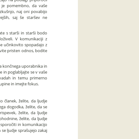
mi je pomembno, da vaše
zkušnjo, naj oni povabijo
jših, saj še staršev ne
e s starši in starši bodo
oživeli. V komunikaciji z
 se učinkovito spopadajo z
vite pristen odnos, bodite
ga končnega uporabnika in
e in poglabljajte se v vaše
 navadah in temu primerno
upine in imejte fokus.
o članek, želite, da ljudje
šega dogodka, želite, da se
spevek, želite, da ljudje
hodnine, želite, da ljudje
 sporočiti in komunikacijo
 se ljudje sprašujejo zakaj