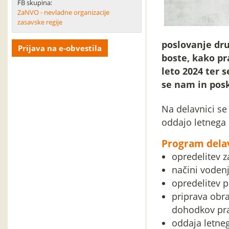
FB skupina:
ZaNVO - nevladne organizacije
zasavske regije
poslovanje dru
Prijava na e-obvestila
boste, kako pra
leto 2024 ter 
se nam in posk
Na delavnici se 
oddajo letnega 
Program dela
opredelitev 
načini vodenj
opredelitev p
priprava obr
dohodkov pr
oddaja letne