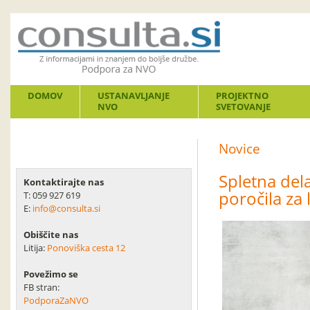
DOMOV
USTANAVLJANJE
PROJEKTNO
NVO
SVETOVANJE
Novice
Spletna dela
Kontaktirajte nas
poročila za 
T: 059 927 619
E:
info@consulta.si
Obiščite nas
Litija:
Ponoviška cesta 12
Povežimo se
FB stran:
PodporaZaNVO