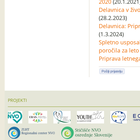
2020
(20.1.2021
Delavnica v živo
(28.2.2023)
Delavnica: Prip
(1.3.2024)
Spletno usposab
poročila za let
Priprava letneg
Pošlji prijatelju
PROJEKTI