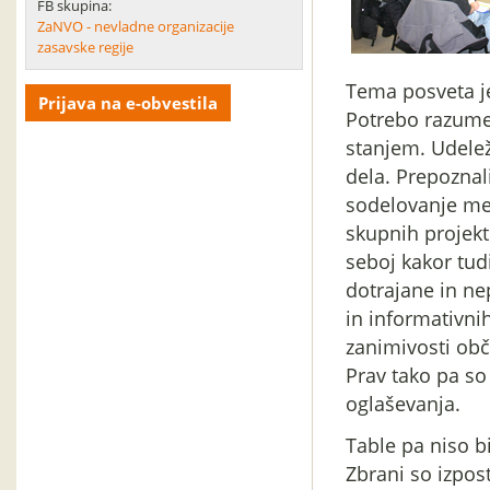
FB skupina:
ZaNVO - nevladne organizacije
zasavske regije
Tema posveta je
Prijava na e-obvestila
Potrebo razume
stanjem. Udelež
dela. Prepoznali
sodelovanje med
skupnih projekt
seboj kakor tud
dotrajane in ne
in informativnih
zanimivosti obč
Prav tako pa s
oglaševanja.
Table pa niso b
Zbrani so izpost