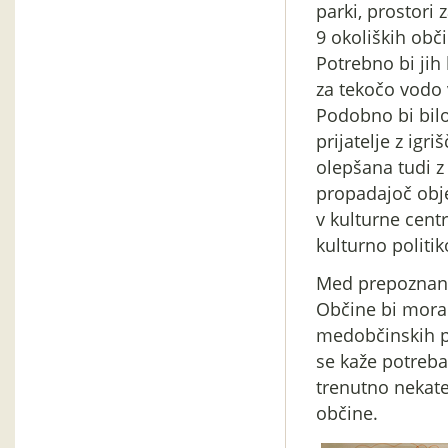
parki, prostori 
9 okoliških obči
Potrebno bi jih 
za tekočo vodo 
Podobno bi bilo
prijatelje z ig
olepšana tudi z
propadajoč objek
v kulturne cent
kulturno politik
Med prepoznani
Občine bi moral
medobčinskih pr
se kaže potreba
trenutno nekate
občine.