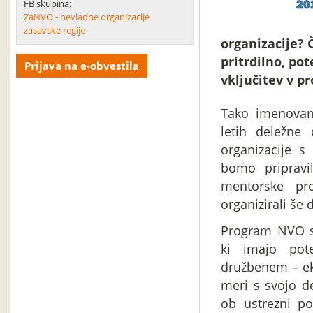
FB skupina:
ZaNVO - nevladne organizacije
zasavske regije
organizacije? 
pritrdilno, po
Prijava na e-obvestila
vključitev v 
Tako imenovan
letih deležne
organizacije 
bomo pripravil
mentorske pr
organizirali še
Program NVO s 
ki imajo pot
družbenem – ek
meri s svojo de
ob ustrezni po