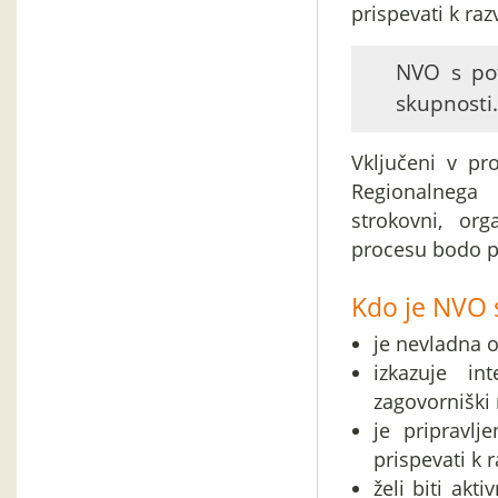
prispevati k ra
NVO s pot
skupnosti.
Vključeni v p
Regionalnega
strokovni, org
procesu bodo p
Kdo je NVO 
je nevladna o
izkazuje in
zagovorniški 
je pripravlj
prispevati k 
želi biti akti