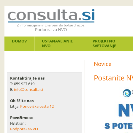
DOMOV
USTANAVLJANJE
PROJEKTNO
NVO
SVETOVANJE
Novice
Postanite N
Kontaktirajte nas
T: 059 927 619
E:
info@consulta.si
Obiščite nas
Litija:
Ponoviška cesta 12
Povežimo se
FB stran:
PodporaZaNVO