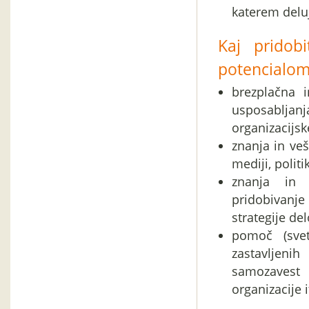
katerem deluje
Kaj pridob
potencialom
brezplačna 
usposabljan
organizacijs
znanja in ve
mediji, politik
znanja in v
pridobivanje
strategije de
pomoč (svet
zastavljenih
samozavest
organizacije i