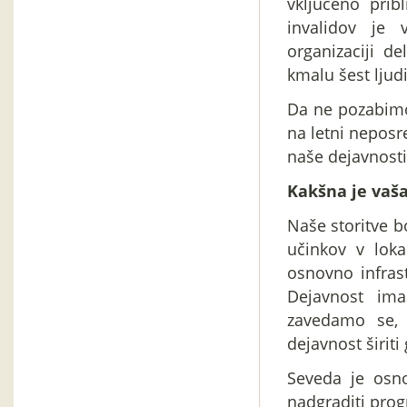
vključeno prib
invalidov je 
organizaciji d
kmalu šest ljudi
Da ne pozabimo
na letni neposr
naše dejavnosti 
Kakšna je vaša
Naše storitve bo
učinkov v loka
osnovno infras
Dejavnost ima
zavedamo se, 
dejavnost širiti
Seveda je osno
nadgraditi pro