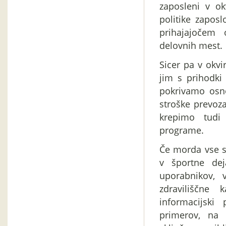
zaposleni v ok
politike zapos
prihajajočem 
delovnih mest.
Sicer pa v okvi
jim s prihodki
pokrivamo osno
stroške prevoz
krepimo tudi 
programe.
Če morda vse st
v športne dej
uporabnikov, v
zdraviliščne 
informacijski
primerov, na 