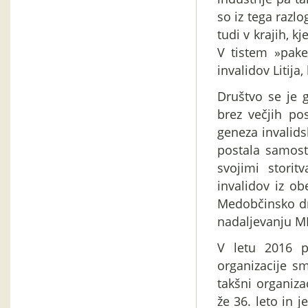
so iz tega razlo
tudi v krajih, kj
V tistem »pake
invalidov Litija
Društvo se je 
brez večjih po
geneza invalidsk
postala samost
svojimi stori
invalidov iz o
Medobčinsko druš
nadaljevanju MDI
V letu 2016 p
organizacije sm
takšni organiza
že 36. leto in 