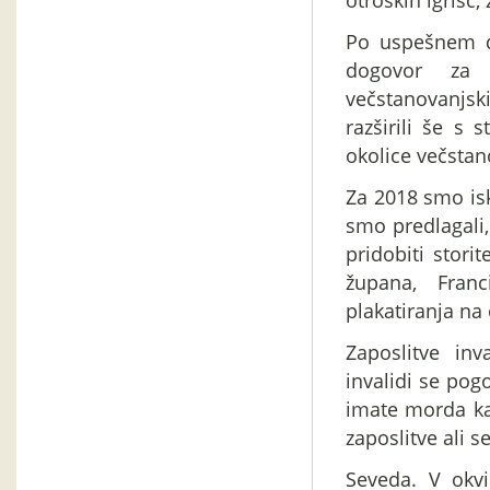
otroških igrišč,
Po uspešnem d
dogovor za 
večstanovanjski
razširili še s 
okolice večstan
Za 2018 smo isk
smo predlagali,
pridobiti stor
župana, Fran
plakatiranja na
Zaposlitve inv
invalidi se pog
imate morda ka
zaposlitve ali 
Seveda. V okvi