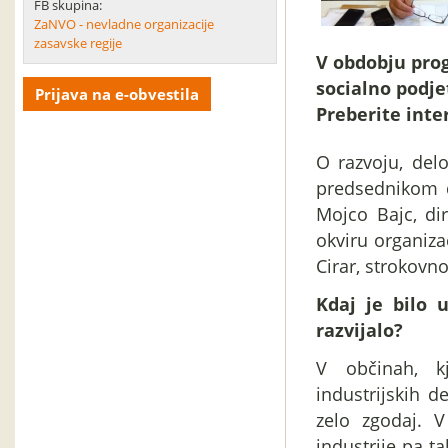
FB skupina:
ZaNVO - nevladne organizacije
zasavske regije
V obdobju prog
socialno podjet
Prijava na e-obvestila
Preberite inter
O razvoju, delo
predsednikom 
Mojco Bajc, dir
okviru organizac
Cirar, strokovno
Kdaj je bilo 
razvijalo?
V občinah, k
industrijskih d
zelo zgodaj. 
industrije pa ta