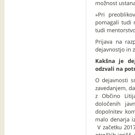
možnost ustanav
»Pri preobliko
pomagali tudi
tudi mentorstvo
Prijava na raz
dejavnostjo in 
Kakšna je de
odzvali na potr
O dejavnosti s
zavedanjem, da 
z Občino Liti
določenih jav
dopolnitev komu
malo denarja iz
V začetku 2017