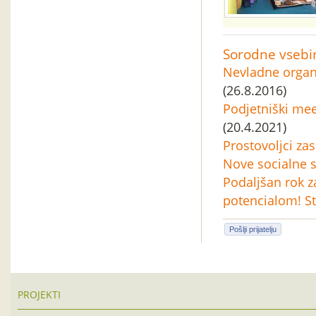
Sorodne vsebi
Nevladne organi
(26.8.2016)
Podjetniški mee
(20.4.2021)
Prostovoljci zas
Nove socialne s
Podaljšan rok z
potencialom! St
Pošlji prijatelju
PROJEKTI