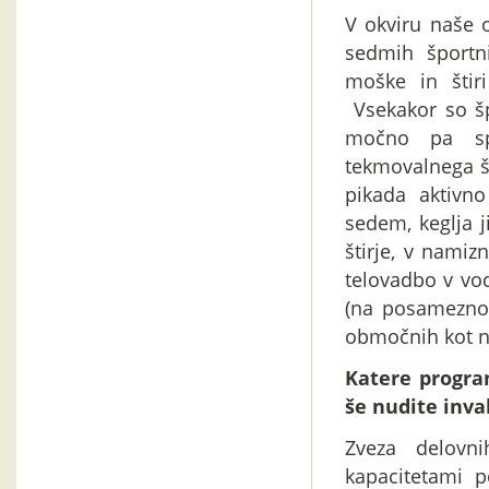
V okviru naše 
sedmih športn
moške in štir
Vsekakor so špo
močno pa spo
tekmovalnega šp
pikada aktivno
sedem, keglja j
štirje, v nami
telovadbo v vod
(na posamezno
območnih kot n
Katere progra
še nudite inv
Zveza delovni
kapacitetami po