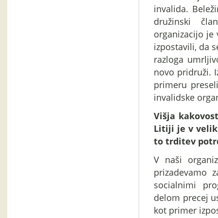
invalida. Bele
družinski član
organizacijo je 
izpostavili, da 
razloga umrljiv
novo pridruži. 
primeru preseli
invalidske organ
Višja kakovost
Litiji je v vel
to trditev potr
V naši organiz
prizadevamo za
socialnimi pro
delom precej u
kot primer izpos