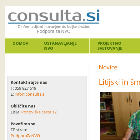
DOMOV
USTANAVLJANJE
PROJEKTNO
NVO
SVETOVANJE
Novice
Litijski in š
Kontaktirajte nas
T: 059 927 619
E:
info@consulta.si
Obiščite nas
Litija:
Ponoviška cesta 12
Povežimo se
FB stran:
PodporaZaNVO