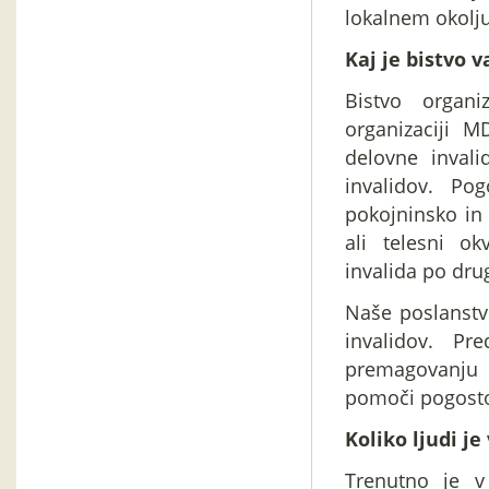
lokalnem okolj
Kaj je bistvo v
Bistvo organ
organizaciji M
delovne inval
invalidov. Po
pokojninsko in 
ali telesni ok
invalida po dru
Naše poslanstv
invalidov. P
premagovanju
pomoči pogosto
Koliko ljudi je
Trenutno je v