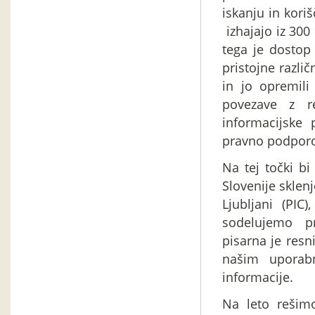
iskanju in kori
izhajajo iz 300
tega je dostop 
pristojne različ
in jo opremili
povezave z re
informacijske
pravno podporo 
Na tej točki bi
Slovenije skle
Ljubljani (PIC
sodelujemo pr
pisarna je res
našim uporabn
informacije.
Na leto rešim