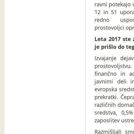
ravni potekajo 
12 in 51 upora
redno usposa
prostovoljci opr
Leta 2017 ste 
je prišlo do te
Izvajanje deja
prostovoljst
finančno in a
javnimi deli 
evropska sredst
prekratki. Čep
različnih domač
sredstva, 0,5
zaposlitev ustre
Razmišljali sm