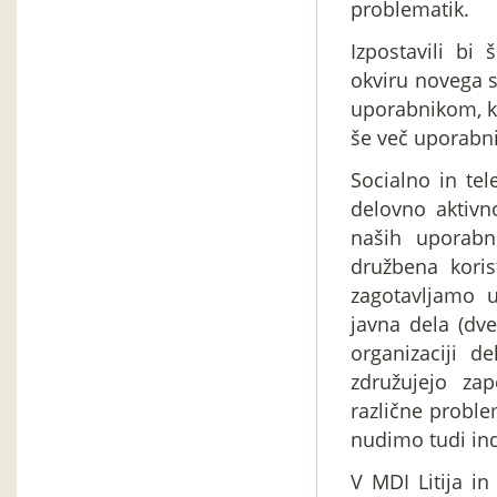
problematik.
Izpostavili bi 
okviru novega s
uporabnikom, ka
še več uporabni
Socialno in te
delovno aktivn
naših uporabn
družbena koris
zagotavljamo 
javna dela (dve
organizaciji de
združujejo zap
različne proble
nudimo tudi ind
V MDI Litija in