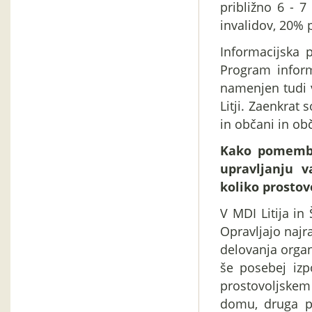
približno 6 - 
invalidov, 20% p
Informacijska p
Program inform
namenjen tudi 
Litji. Zaenkrat 
in občani in ob
Kako pomembni
upravljanju v
koliko prostov
V MDI Litija in 
Opravljajo najra
delovanja organ
še posebej izp
prostovoljskem
domu, druga pa