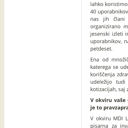
lahko koristimo
40 uporabnikov
nas jih član
organizirano m
jesenski izleti
uporabnikov, na
petdeset.
Ena od množičn
katerega se ud
koriščenja zdrav
udeležijo tud
kotizacijah, sa
V okviru vaše 
je to pravzapr
V okviru MDI Li
pisarna za in