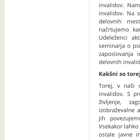
invalidov. Nam
invalidov. Na s
delovnih mes
načrtujemo ka
Udeleženci ak
seminarja o psi
zaposlovanja i
delovnih invali
Kakšni so tore
Torej, v naši 
invalidov. S p
življenje, za
izobraževalne 
jih povezujem
Vsekakor lahko
ostale javne in