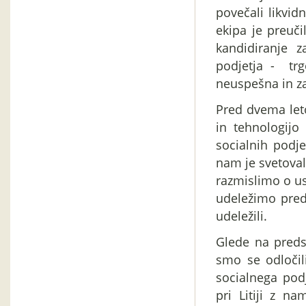
povečali likvid
ekipa je preuči
kandidiranje 
podjetja - trg
neuspešna in za
Pred dvema leto
in tehnologijo
socialnih podje
nam je svetova
razmislimo o us
udeležimo pred
udeležili.
Glede na preds
smo se odločil
socialnega podj
pri Litiji z n