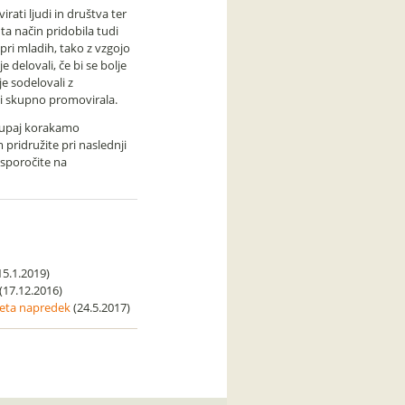
ati ljudi in društva ter
ta način pridobila tudi
pri mladih, tako z vzgojo
e delovali, če bi se bolje
e sodelovali z
udi skupno promovirala.
skupaj korakamo
m pridružite pri naslednji
 sporočite na
15.1.2019)
(17.12.2016)
seta napredek
(24.5.2017)