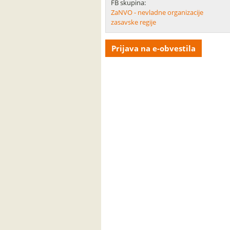
FB skupina:
ZaNVO - nevladne organizacije
zasavske regije
Prijava na e-obvestila