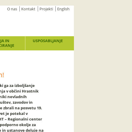
O nas
Kontakt
Projekti
English
JA IN
USPOSABLJANJE
IRANJE
n!
ki ga za izboljšanje
enja v občini Hrastnik
niki nevladnih
ruštev, zavodov in
se zbrali na posvetu 19.
et je potekal v
HT – Regionalni center
podporno okolje za
e in ustanove deluje na