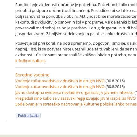
Spodbujanje aktivnosti občanov je potrebna. Potrebno bi bilo motivir
pridobiti podporo občine (tudi finančno). Posledično bi se lahko na 
bolj raznovrstna ponudba v občini. Aktivnost bi se morala začeti že 
kakor tudi z vključitvijo osnovnih šol v programe. Vsi deležniki bi lažj
povezovali med seboj, se bolje predstavili drug drugemu in tudi bolj
gospodarstvom. Z boljšim sodelovanjem pa bi se lahko društva t
Posvet je bil prvi korak na poti sprememb. Dogovorili smo se, da 
naprej. Tisti, ki se posveta niste utegnili udeležiti, vabljeni, da se na
aktivnosti.. Če ste sami prepoznali še kakšno lokalno potrebo, nam
info@consulta.si
.
Sorodne vsebine
Vodenje računovodstva v društvih in drugih NVO
(30.8.2016)
Vodenje računovodstva v društvih in drugih NVO
(30.8.2016)
Javno dostopna evidenca nevladnih organizacij v javnem interesu
(
Pregledali smo kako se v zasavski regiji izvajajo javni razpisi za NVO
Sodelovanje in strateško načrtovanje kulturne politike lahko prine
Pošlji prijatelju