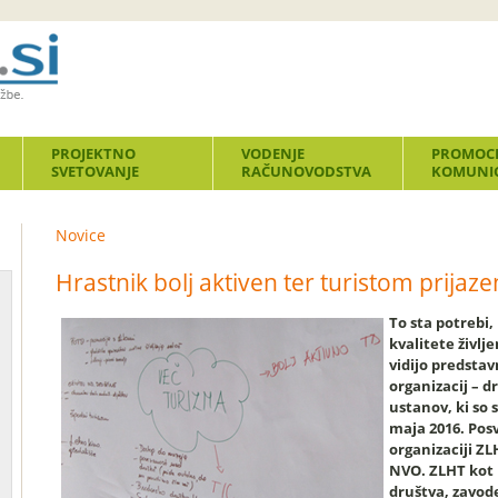
PROJEKTNO
VODENJE
PROMOCI
SVETOVANJE
RAČUNOVODSTVA
KOMUNIC
Novice
Hrastnik bolj aktiven ter turistom prijaze
To sta potrebi, 
kvalitete življ
vidijo predstav
organizacij – d
ustanov, ki so 
maja 2016. Posv
organizaciji ZL
NVO. ZLHT kot 
društva, zavod