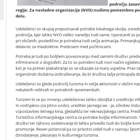
področju zasav
regije. Za nevladne organizacije (NVO) nudimo pomembno po
delu.
Udeleženci so skupaj prepoznavali potrebe lokalnega okolja, osredo
področja, kjer lahko NVO veliko naredijo tudi same. Izpostavili so 
pri občanih, posledično je potrebna tudi večja animacija. Primanjkuj
delavnic za mladoletne. Predvsem med počitnicami.
Potreba je tudi po boljšem povezovanju med samimi društvi, predv
infrmiranost o dogodkih. Za to so potrebni tudi novi načini oglaše
kot je na primer plakatiranje so se izkazale za manj uspešne. Prav t
organizirati dodatna izobraževanja, da bi društva lažja pristopala d
Udeleženci so glede področij turizma in večje aktivnosti v občini nada
nekaterih rešitvah in potrebnih spremembah.
Turizem bi se po mnenju udeležencev lahko izboljšal z ureditvijo inf
in vodnjakov (za pitno vodo), ureditev javnega wc - ja, oživitev indus
vzpostavitev letnega kina, gledališča ter rekreacijskega centra. Pred
Turistično informacijskega centra za potrebe boljše informiranosti
društvi ter njihovo sodelovanje bi lahko privedlo tudi do boljše kom
promocije. Resen potencial pa so prisotni videli tudi v razvoju špo
(brodarjenje, plezanje) in kulturnega turizma.