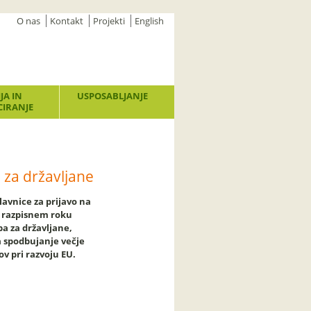
O nas
Kontakt
Projekti
English
JA IN
USPOSABLJANJE
IRANJE
 za državljane
lavnice za prijavo na
 razpisnem roku
a za državljane,
 spodbujanje večje
anov pri razvoju EU.