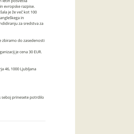
ih letih posvetila
in evropske razpise.
ala je že več kot 100
 angleškega in
andidiranju za sredstva za
ve zbiramo do zasedenosti
anizacij je cena 30 EUR.
ja 46, 1000 Ljubljana
s seboj prinesete potrdilo