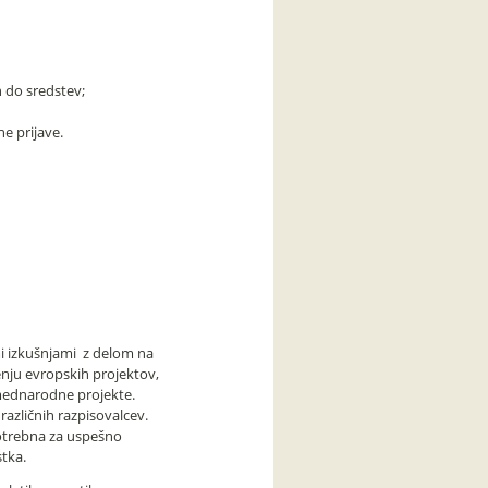
n do sredstev;
e prijave.
mi izkušnjami z delom na
enju evropskih projektov,
n mednarodne projekte.
različnih razpisovalcev.
potrebna za uspešno
stka.