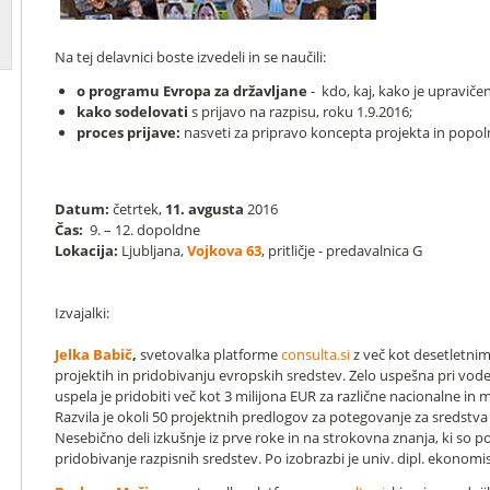
Na tej delavnici boste izvedeli in se naučili:
o programu Evropa za državljane
- kdo, kaj, kako je upraviče
kako sodelovati
s prijavo na razpisu, roku 1.9.2016;
proces prijave:
nasveti za pripravo koncepta projekta in popoln
Datum:
četrtek,
11. avgusta
2016
Čas:
9. – 12. dopoldne
Lokacija:
Ljubljana,
Vojkova 63
, pritličje - predavalnica G
Izvajalki:
Jelka Babič
,
svetovalka platforme
consulta.si
z več kot desetletni
projektih in pridobivanju evropskih sredstev. Zelo uspešna pri vod
uspela je pridobiti več kot 3 milijona EUR za različne nacionalne i
Razvila je okoli 50 projektnih predlogov za potegovanje za sredstva 
Nesebično deli izkušnje iz prve roke in na strokovna znanja, ki so 
pridobivanje razpisnih sredstev. Po izobrazbi je univ. dipl. ekonomi