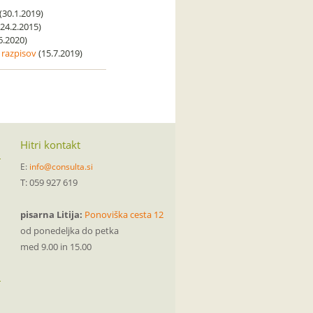
(30.1.2019)
24.2.2015)
6.2020)
 razpisov
(15.7.2019)
Hitri kontakt
E:
info@consulta.si
T: 059 927 619
pisarna Litija:
Ponoviška cesta 12
od ponedeljka do petka
med 9.00 in 15.00