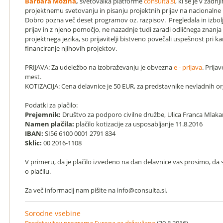
Barbara Možina
,
svetovalka platforme
consulta.si
, ki se je v zadnj
projektnemu svetovanju in pisanju projektnih prijav na nacionalne 
Dobro pozna več deset programov oz. razpisov. Pregledala in izboljš
prijav in z njeno pomočjo, ne nazadnje tudi zaradi odličnega znanja
projektnega jezika, so prijavitelji bistveno povečali uspešnost pri k
financiranje njihovih projektov.
PRIJAVA: Za udeležbo na izobraževanju je obvezna
e - prijava
. Prija
mest.
KOTIZACIJA: Cena delavnice je 50 EUR, za predstavnike nevladnih org
Podatki za plačilo:
Prejemnik:
Društvo za podporo civilne družbe, Ulica Franca Mlakar
Namen plačila:
plačilo kotizacije za usposabljanje 11.8.2016
IBAN:
SI56 6100 0001 2791 834
Sklic:
00 2016-1108
V primeru, da je plačilo izvedeno na dan delavnice vas prosimo, da 
o plačilu.
Za več informacij nam pišite na info@consulta.si.
Sorodne vsebine
Predstavitev programa Evropa za državljane
(30.8.2016)