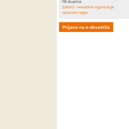
FB skupina:
ZaNVO - nevladne organizacije
zasavske regije
Prijava na e-obvestila