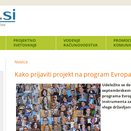
PROJEKTNO
VODENJE
PROMOCI
SVETOVANJE
RAČUNOVODSTVA
KOMUNIC
Novice
Kako prijaviti projekt na program Evropa
Udeležite se de
septembrskem
programa Evrop
instrumenta za
vloge državlj