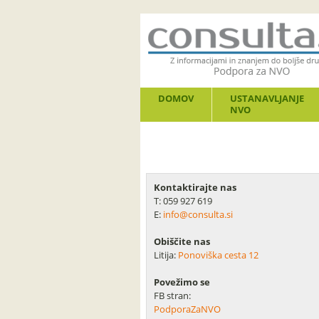
DOMOV
USTANAVLJANJE
NVO
Kontaktirajte nas
T: 059 927 619
E:
info@consulta.si
Obiščite nas
Litija:
Ponoviška cesta 12
Povežimo se
FB stran:
PodporaZaNVO