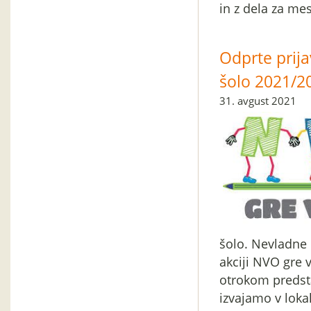
in z dela za me
Odprte prija
šolo 2021/2
31. avgust 2021
šolo. Nevladne o
akciji NVO gre 
otrokom predsta
izvajamo v loka