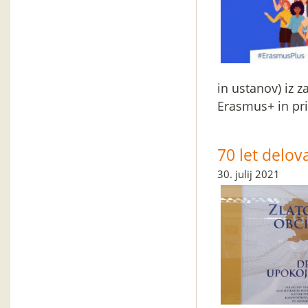
in ustanov) iz z
Erasmus+ in prip
70 let delov
30. julij 2021