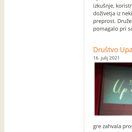
izkušnje, koris
doživetja iz nek
preprost. Družen
pomagalo pri so
Društvo Upan
16. julij 2021
gre zahvala pros