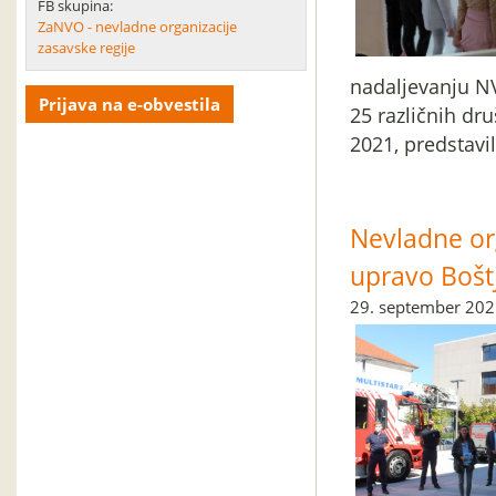
FB skupina:
ZaNVO - nevladne organizacije
zasavske regije
nadaljevanju NV
Prijava na e-obvestila
25 različnih dru
2021, predstavi
Nevladne org
upravo Boštj
29. september 20