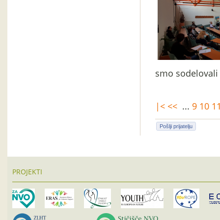
smo sodelovali
|<
<<
...
9
10
1
Pošlji prijatelju
PROJEKTI