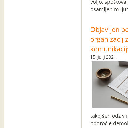
voljo, spoštovan
osamljenim lju
Objavljen po
organizacij 
komunikacij
15. julij 2021
takojšen odziv n
področje demokr