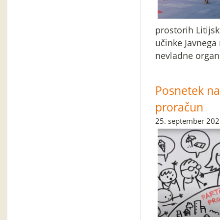
prostorih Litijs
učinke Javnega r
nevladne organi
Posnetek nac
proračun
25. september 20