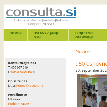
DOMOV
USTANAVLJANJE
PROJEKTNO
NVO
SVETOVANJE
Novice
950 osnovno
Kontaktirajte nas
T: 059 927 619
30. september 20
E:
info@consulta.si
Obiščite nas
Litija:
Ponoviška cesta 12
Povežimo se
FB stran:
PodporaZaNVO