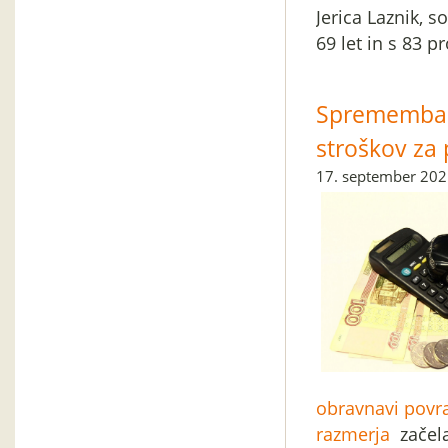
Jerica Laznik, s
69 let in s 83 p
Sprememba d
stroškov za 
17. september 20
obravnavi povra
razmerja
začela