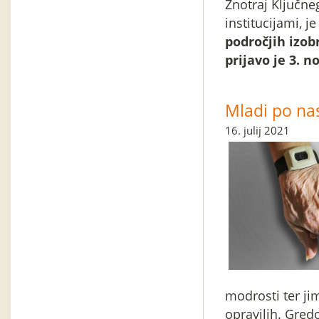
Znotraj Ključne
institucijami, j
področjih izob
prijavo je 3. n
Mladi po nas
16. julij 2021
modrosti ter j
opravilih. Gredo