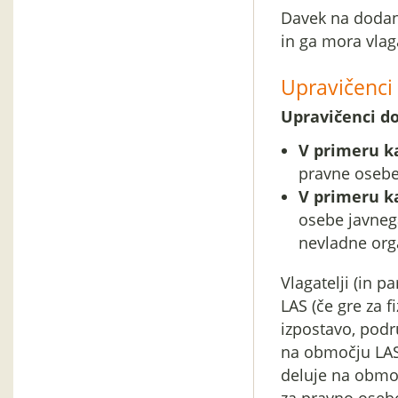
Davek na dodano
in ga mora vlaga
Upravičenci –
Upravičenci do
V primeru k
pravne oseb
V primeru k
osebe javnega
nevladne orga
Vlagatelji (in p
LAS (če gre za f
izpostavo, podr
na območju LAS
deluje na območ