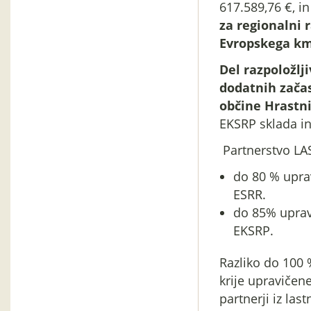
617.589,76 €, in
za regionalni 
Evropskega km
Del razpoložlj
dodatnih zača
občine Hrastni
EKSRP sklada in
Partnerstvo LAS
do 80 % uprav
ESRR.
do 85% upravi
EKSRP.
Razliko do 100 
krije upravičene
partnerji iz las