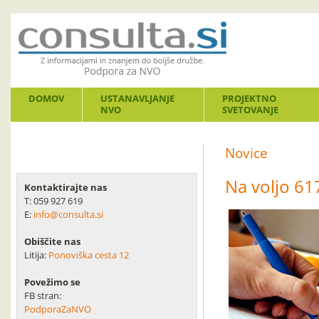
DOMOV
USTANAVLJANJE
PROJEKTNO
NVO
SVETOVANJE
Novice
Na voljo 617
Kontaktirajte nas
T: 059 927 619
E:
info@consulta.si
Obiščite nas
Litija:
Ponoviška cesta 12
Povežimo se
FB stran:
PodporaZaNVO