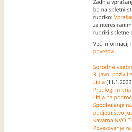
Zadnja vprašan
bo na spletni s
rubriko:
Vpraša
zainteresiranim
rubriki spletne
Več informacij
povezavi
.
Sorodne vsebi
3. Javni poziv L
Litija
(11.1.2022
Predlogi in pr
Litija na področ
Spodbujanje raz
podjetništvo jut
Kavarna NVO Tr
Povezovanje za 