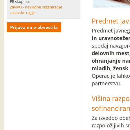
FB skupina:
ZaNVO - nevladne organizacije
zasavske regije
Predmet jav
Prijava na e-obvestila
Predmet javneg
in uravnoteže
spodaj navzgor
delovnih mest
ohranjanje na
mladih, žensk 
Operacije lahko 
partnerstvu.
Višina razpo
sofinanciran
Za izvedbo oper
razpoložljivih s