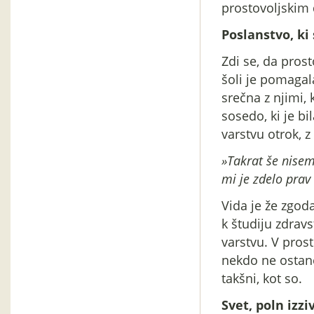
prostovoljskim 
Poslanstvo, ki 
Zdi se, da pros
šoli je pomagal
srečna z njimi, 
sosedo, ki je 
varstvu otrok, 
»Takrat še nisem
mi je zdelo prav
Vida je že zgoda
k študiju zdrav
varstvu. V prost
nekdo ne ostane 
takšni, kot so.
Svet, poln izz