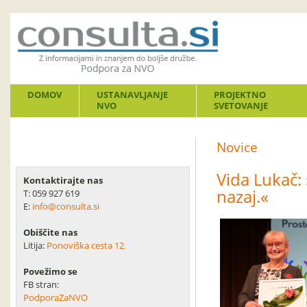
DOMOV
USTANAVLJANJE
PROJEKTNO
NVO
SVETOVANJE
Novice
Vida Lukač:
Kontaktirajte nas
nazaj.«
T: 059 927 619
E:
info@consulta.si
Obiščite nas
Litija:
Ponoviška cesta 12
Povežimo se
FB stran:
PodporaZaNVO