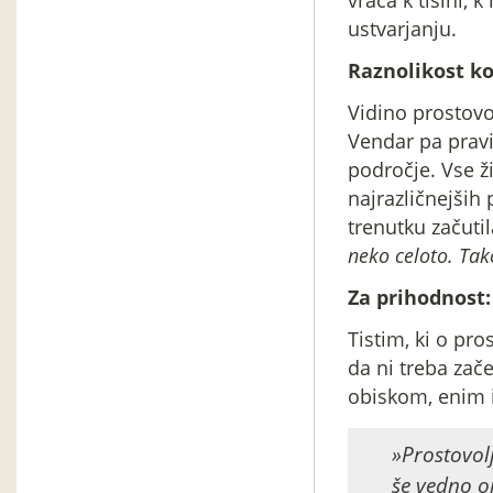
vrača k tišini, k
ustvarjanju.
Raznolikost ko
Vidino prostovol
Vendar pa pravi,
področje. Vse ži
najrazličnejših 
trenutku začuti
neko celoto. Tak
Za prihodnost:
Tistim, ki o pro
da ni treba zač
obiskom, enim 
»Prostovolj
še vedno o