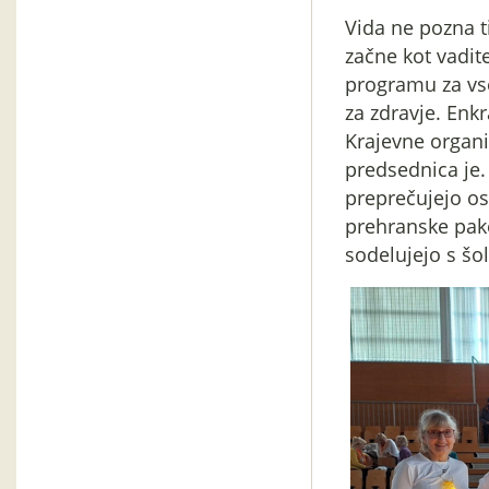
Vida ne pozna t
začne kot vadit
programu za vse
za zdravje. Enk
Krajevne organi
predsednica je.
preprečujejo os
prehranske pake
sodelujejo s šo