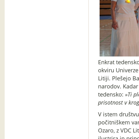
Enkrat tedensko
okviru Univerze 
Litiji. Plešejo 
narodov. Kadar 
tedensko:
»Ti p
prisotnost v kro
V istem društvu
počitniškem va
Ozaro, z VDC Lit
ilustrira in pri