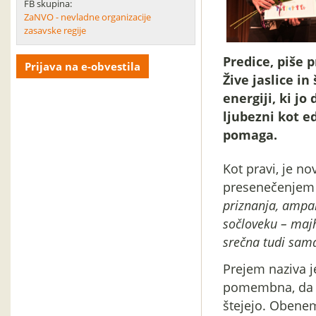
FB skupina:
ZaNVO - nevladne organizacije
zasavske regije
Predice, piše p
Prijava na e-obvestila
Žive jaslice in
energiji, ki jo
ljubezni kot e
pomaga.
Kot pravi, je no
presenečenjem 
priznanja, ampa
sočloveku – majh
srečna tudi sam
Prejem naziva j
pomembna, da pr
štejejo. Obenem