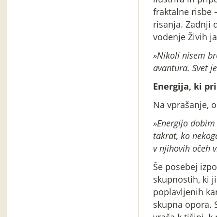
fraktalne risbe 
risanja. Zadnji d
vodenje Živih ja
»Nikoli nisem br
avantura. Svet j
Energija, ki pr
Na vprašanje, o
»Energijo dobim 
takrat, ko nekog
v njihovih očeh v
Še posebej izpo
skupnostih, ki j
poplavljenih kar
skupna opora. S