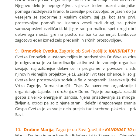
Njegovo delo je nepogrešljivo, saj vsak teden prazni zabojnike
pomaga razdeljevati hrano. Je zanesljiv prostovoljec, prijazen do lj
veseljem se spoprime z vsakim delom, saj ga, kot sam prvi, 
prostovoljne pomoči so izjemno veseli tudi drugi, saj pris
samozaposleni cvetličarki, ki ji gre rad po malico, spet drugi obrt
delovnega mesta, gre na pošto, na banko zamenjat bankovce 
zagotovo eden izmed zelo predanih in srčnih prostovoljcev.
9.
Drnovšek Cvetka
, Zagorje ob Savi (pošljite
KANDIDAT 9
n
Cvetka Drnovšek je ustanoviteljica in predsednica Društva za zdravi
je odgovorna je za koordinacijo aktivnosti in vodenje organizaci
izvajajo najrazličnejše delavnice in programe v povezavi z zdr
njihovih vidnejših projektov je t.i. Zeliščni vrt tete Johance, ki so 
Cvetka kot prostovoljka sodeluje še v programih Zasavske ljuds
Vrtca Zagorje, Doma starejših Tisje. Za navedene organizacije iz
organizirajo čajanke in druženja, v Domu Tisje je pomagala zasaditi 
gospa z veliko energije in zanosa. Njena prizadevanja za mnoge
življenja, otroci pa so z njene strani deležni dragocenega znanja
Gospa Cvetka je za svoje delo prejela tudi srebrno plaketo – pr
Savi.
10.
Drobne Marija
, Zagorje ob Savi (pošljite
KANDIDAT 10
n
Marija Drobne je prostovoljka Rdečega križa Slovenije – Območn