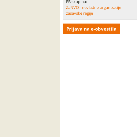
FB skupina:
ZaNVO - nevladne organizacije
zasavske regije
Prijava na e-obvestila