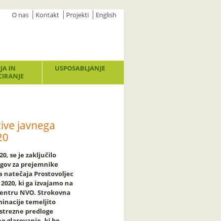
O nas
Kontakt
Projekti
English
JA IN
USPOSABLJANJE
IRANJE
zive javnega
20
20, se je zaključilo
ogov za prejemnike
a natečaja Prostovoljec
 2020, ki ga izvajamo na
entru NVO. Strokovna
minacije temeljito
ustrezne predloge
no glasovanje, ki bo