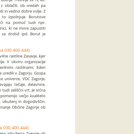
 z oblačili, ob sredah pa
udi in vedno dobre volje. Z
to izpolnjuje. Borutove
koči na pomoč tudi npr.
nici, ki ne more zapustiti
za drobiž ipd. Borut je
a 030 400 444)
lne rastline Zasavje, kjer
je. V okviru organizacije
avilnimi rastlinami. Eden
ga uredili v Zagorju. Gospa
ke univerze, VDC Zagorje,
vajajo tečaje, delavnice,
tudi zeliščni vrt. Je srčna
 pomenijo večjo kvaliteto
, izkušenj in dogodivščin.
iznanje Občine Zagorje ob
a 030 400 444)
ega združenja Zagorje ob