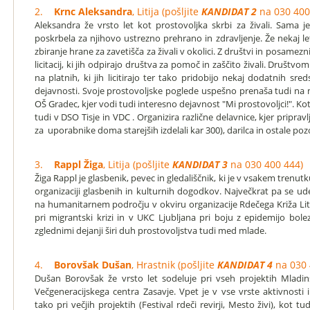
2.
Krnc Aleksandra
, Litija (pošljite
KANDIDAT 2
na 030 400
Aleksandra že vrsto let kot prostovoljka skrbi za živali. Sama j
poskrbela za njihovo ustrezno prehrano in zdravljenje. Že nekaj le
zbiranje hrane za zavetišča za živali v okolici. Z društvi in posamezni
licitacij, ki jih odpirajo društva za pomoč in zaščito živali. Društvom
na platnih, ki jih licitirajo ter tako pridobijo nekaj dodatnih sred
dejavnosti. Svoje prostovoljske poglede uspešno prenaša tudi na m
OŠ Gradec, kjer vodi tudi interesno dejavnost "Mi prostovoljci!". Kot
tudi v DSO Tisje in VDC . Organizira različne delavnice, kjer pripravlj
za uporabnike doma starejših izdelali kar 300), darilca in ostale poz
3.
Rappl Žiga
, Litija (pošljite
KANDIDAT 3
na 030 400 444)
Žiga Rappl je glasbenik, pevec in gledališčnik, ki je v vsakem trenut
organizaciji glasbenih in kulturnih dogodkov. Največkrat pa se ude
na humanitarnem področju v okviru organizacije Rdečega Križa Lit
pri migrantski krizi in v UKC Ljubljana pri boju z epidemijo bole
zglednimi dejanji širi duh prostovoljstva tudi med mlade.
4.
Borovšak Dušan
, Hrastnik (pošljite
KANDIDAT 4
na 030 
Dušan Borovšak že vrsto let sodeluje pri vseh projektih Mladin
Večgeneracijskega centra Zasavje. Vpet je v vse vrste aktivnosti 
tako pri večjih projektih (Festival rdeči revirji, Mesto živi), kot tu