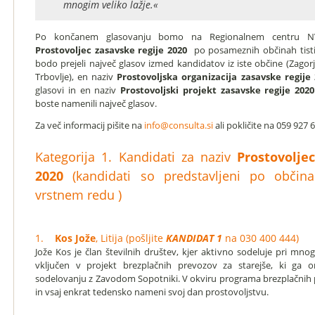
mnogim veliko lažje.«
Po končanem glasovanju bomo na Regionalnem centru NVO 
Prostovoljec zasavske regije 2020
po posameznih občinah tisti
bodo prejeli največ glasov izmed kandidatov iz iste občine (Zagorje 
Trbovlje), en naziv
Prostovoljska organizacija zasavske regije
glasovi in en naziv
Prostovoljski projekt zasavske regije
2020
boste namenili največ glasov.
Za več informacij pišite na
info@consulta.si
ali pokličite na 059 927 
Kategorija 1. Kandidati za naziv
Prostovolje
2020
(kandidati so predstavljeni po obči
vrstnem redu )
1.
Kos Jože
, Litija (pošljite
KANDIDAT 1
na 030 400 444)
Jože Kos je član številnih društev, kjer aktivno sodeluje pri mnog
vključen v projekt brezplačnih prevozov za starejše, ki ga or
sodelovanju z Zavodom Sopotniki. V okviru programa brezplačnih
in vsaj enkrat tedensko nameni svoj dan prostovoljstvu.