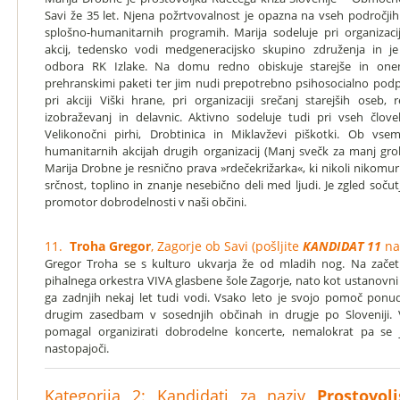
Savi že 35 let. Njena požrtvovalnost je opazna na vseh področjih
splošno-humanitarnih programih. Marija sodeluje pri organizacij
akcij, tedensko vodi medgeneracijsko skupino združenja in je
odbora RK Izlake. Na domu redno obiskuje starejše in onem
prehranskimi paketi ter jim nudi prepotrebno psihosocialno pod
pri akciji Viški hrane, pri organizaciji srečanj starejših oseb
izobraževanj in delavnic. Aktivno sodeluje tudi pri vseh člove
Velikonočni pirhi, Drobtinica in Miklavževi piškotki. Ob vse
humanitarnih akcijah drugih organizacij (Manj svečk za manj gro
Marija Drobne je resnično prava »rdečekrižarka«, ki nikoli nikomu
srčnost, toplino in znanje nesebično deli med ljudi. Je zgled sočutj
promotor dobrodelnosti v naši občini.
11.
Troha Gregor
, Zagorje ob Savi (pošljite
KANDIDAT 11
na
Gregor Troha se s kulturo ukvarja že od mladih nog. Na začet
pihalnega orkestra VIVA glasbene šole Zagorje, nato kot ustanovni 
ga zadnjih nekaj let tudi vodi. Vsako leto je svojo pomoč ponu
drugim zasedbam v sosednjih občinah in drugje po Sloveniji. V 
pomagal organizirati dobrodelne koncerte, nemalokrat pa se j
nastopajoči.
Kategorija 2: Kandidati za naziv
Prostovol