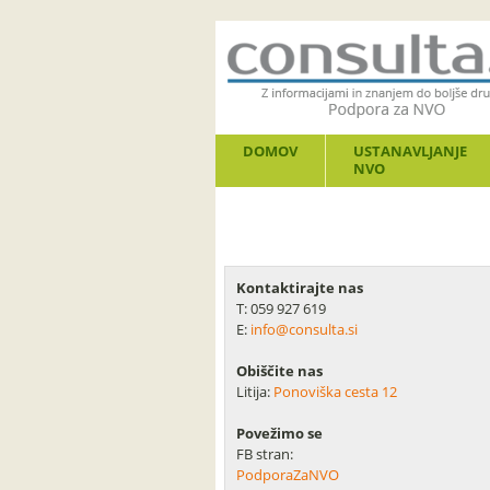
DOMOV
USTANAVLJANJE
NVO
Kontaktirajte nas
T: 059 927 619
E:
info@consulta.si
Obiščite nas
Litija:
Ponoviška cesta 12
Povežimo se
FB stran:
PodporaZaNVO