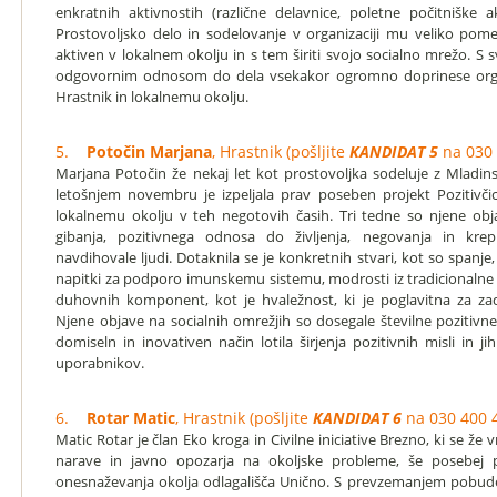
enkratnih aktivnostih (različne delavnice, poletne počitniške ak
Prostovoljsko delo in sodelovanje v organizaciji mu veliko pomeni
aktiven v lokalnem okolju in s tem širiti svojo socialno mrežo. S s
odgovornim odnosom do dela vsekakor ogromno doprinese organi
Hrastnik in lokalnemu okolju.
5.
Potočin Marjana
, Hrastnik (pošljite
KANDIDAT 5
na 030 
Marjana Potočin že nekaj let kot prostovoljka sodeluje z Mladi
letošnjem novembru je izpeljala prav poseben projekt Pozitivči
lokalnemu okolju v teh negotovih časih. Tri tedne so njene obj
gibanja, pozitivnega odnosa do življenja, negovanja in kre
navdihovale ljudi. Dotaknila se je konkretnih stvari, kot so spanje, 
napitki za podporo imunskemu sistemu, modrosti iz tradicionalne k
duhovnih komponent, kot je hvaležnost, ki je poglavitna za zad
Njene objave na socialnih omrežjih so dosegale številne pozitivne
domiseln in inovativen način lotila širjenja pozitivnih misli in ji
uporabnikov.
6.
Rotar Matic
, Hrastnik (pošljite
KANDIDAT 6
na 030 400 
Matic Rotar je član Eko kroga in Civilne iniciative Brezno, ki se že 
narave in javno opozarja na okoljske probleme, še posebej 
onesnaževanja okolja odlagališča Unično. S prevzemanjem pobude