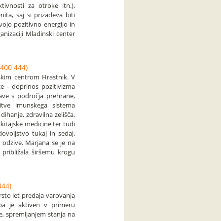
tivnosti za otroke itn.).
ta, saj si prizadeva biti
vojo pozitivno energijo in
zaciji Mladinski center
400 444)
nskim centrom Hrastnik. V
ce - doprinos pozitivizma
ave s področja prehrane,
pitve imunskega sistema
dihanje, zdravilna zelišča,
itajske medicine ter tudi
ovoljstvo tukaj in sedaj.
 odzive. Marjana se je na
h približala širšemu krogu
444)
vrsto let predaja varovanja
pa je aktiven v primeru
, spremljanjem stanja na