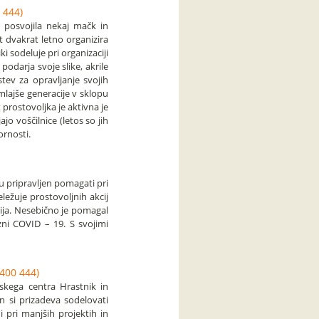
 444)
e posvojila nekaj mačk in
t dvakrat letno organizira
ki sodeluje pri organizaciji
 podarja svoje slike, akrile
stev za opravljanje svojih
lajše generacije v sklopu
 prostovoljka je aktivna je
ajo voščilnice (letos so jih
ornosti.
ku pripravljen pomagati pri
ležuje prostovoljnih akcij
ija. Nesebično je pomagal
zni COVID – 19. S svojimi
400 444)
skega centra Hrastnik in
in si prizadeva sodelovati
di pri manjših projektih in