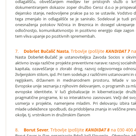
odlagališču, obveščanjem medijev ter pristojnih služb o kr
dokumentiranjem dokazov zoper družbo Ceroz d.o.o je prispeval 
dejansko stanje, nedovoljene prakse pa so se ustavile. Vodstvo d
tega zmenjalo in odlagališče se je saniralo. Sodeloval je tudi pr
onesnaženja potokov Ničnica in Breznica in dosegel ukrepanje p
odločnostjo, komunikativnostjo in pozitivno energijo daje zagon c
tem vliva upanje po pozitivnih spremembah.
7.
Dobrlet Bučalič Nasta
, Trbovlje (pošljite
KANDIDAT 7
na
Nasta Doberlet-Bučalič je ustanoviteljica Zavoda Socios v okvi
aktivno izvaja različne projekte preventivne narave: razvoj socialni
kapitala, ozaveščanje o zlorabi drog, razvoj odgovornega odno
življenjskim stilom, ipd. Pri tem sodeluje z različnimi ustanovami in
regijskem, državnem in mednarodnem prostoru. Mlade v sode
Evropske unije seznanja z njihovim delovanjem, o programih za 
evropske identitete. V luči globalizacije in kibernetizacije dr
pragmatične programe, ki so interaktivno zasnovani. Večji del svo
usmerja v projekte, namenjene mladim. Pri delovanju izbira tak
mlade udeležence spodbudi, da pridobljena znanja in veščine prena
okolje, tj. vrstnikom in družinskim članom
8.
Borut Sever
, Trbovlje (pošljite
KANDIDAT 8
na 030 400 
Borut Sever je član organizacije Rdeči križ Slovenije - Območno zdr