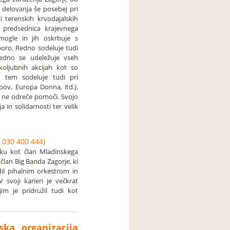
 delovanja še posebej pri
i terenskih krvodajalskih
 predsednica krajevnega
ogle in jih oskrbuje s
poro. Redno sodeluje tudi
, redno se udeležuje vseh
koljubnih akcijah kot so
m tem sodeluje tudi pri
bov, Europa Donna, itd.).
r ne odreče pomoči. Svojo
a in solidarnosti ter velik
 030 400 444)
ku kot član Mladinskega
član Big Banda Zagorje, ki
dil pihalnim orkestrom in
svoji karieri je večkrat
im je pridružil tudi kot
jska organizacija