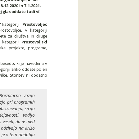
.12.2020 in 7.1.2021.
j glas oddate tudi vi!
V kategoriji
Prostovoljec
stovoljce, v kategoriji
ete za društva in druge
v kategoriji
Prostovoljski
ske projekte, programe,
 besedo, ki je navedena v
goriji lahko oddate po en
vilke. Storitev ni dodatno
Brezplačno vozijo
jejo pri programih
braževanja, širijo
ejavnosti, vodijo
s veseli, da je med
 odzivajo na krizo
j je v tem obdobju