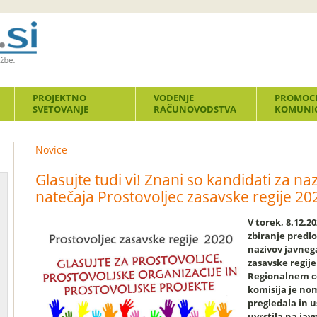
PROJEKTNO
VODENJE
PROMOCI
SVETOVANJE
RAČUNOVODSTVA
KOMUNIC
Novice
Glasujte tudi vi! Znani so kandidati za na
natečaja Prostovoljec zasavske regije 20
V torek, 8.12.20
zbiranje predl
nazivov javneg
zasavske regije
Regionalnem c
komisija je no
pregledala in 
uvrstila na jav