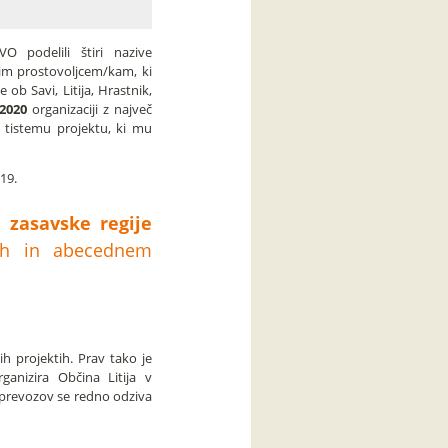
podelili štiri nazive
m prostovoljcem/kam, ki
ob Savi, Litija, Hrastnik,
 2020
organizaciji z največ
tistemu projektu, ki mu
619.
c zasavske regije
nah in abecednem
ih projektih. Prav tako je
ganizira Občina Litija v
 prevozov se redno odziva