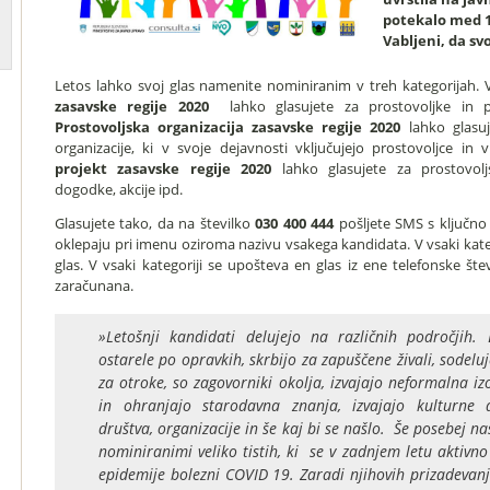
potekalo med 18
Vabljeni, da svo
Letos lahko svoj glas namenite nominiranim v treh kategorijah. 
zasavske regije 2020
lahko glasujete za prostovoljke in pro
Prostovoljska organizacija zasavske regije 2020
lahko glasuj
organizacije, ki v svoje dejavnosti vključujejo prostovoljce in 
projekt zasavske regije 2020
lahko glasujete za prostovolj
dogodke, akcije ipd.
Glasujete tako, da na številko
030 400 444
pošljete SMS s ključno
oklepaju pri imenu oziroma nazivu vsakega kandidata. V vsaki kate
glas. V vsaki kategoriji se upošteva en glas iz ene telefonske šte
zaračunana.
»Letošnji kandidati delujejo na različnih področjih. 
ostarele po opravkih, skrbijo za zapuščene živali, sodelu
za otroke, so zagovorniki okolja, izvajajo neformalna izo
in ohranjajo starodavna znanja, izvajajo kulturne d
društva, organizacije in še kaj bi se našlo. Še posebej na
nominiranimi veliko tistih, ki se v zadnjem letu aktivno
epidemije bolezni COVID 19. Zaradi njihovih prizadevan