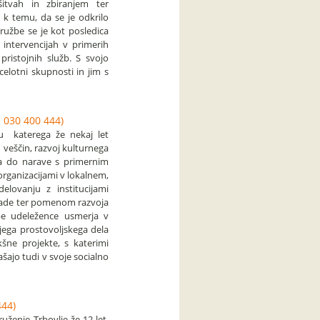
šitvah in zbiranjem ter
k temu, da se je odkrilo
ružbe se je kot posledica
i intervencijah v primerih
ristojnih služb. S svojo
elotni skupnosti in jim s
 030 400 444)
ru katerega že nekaj let
h veščin, razvoj kulturnega
sa do narave s primernim
 organizacijami v lokalnem,
lovanju z institucijami
mlade ter pomenom razvoja
užbe udeležence usmerja v
jega prostovoljskega dela
šne projekte, s katerimi
šajo tudi v svoje socialno
444)
uženje Trbovlje že 12 let.