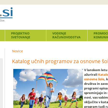
PROJEKTNO
VODENJE
PROMOCI
SVETOVANJE
RAČUNOVODSTVA
KOMUNIC
Novice
Katalog učnih programov za osnovne šo
V lanskem letu
ažurirali
Katal
osnovne šole
, 
društva in zavo
programi opisa
spreminjajo in 
novi, vas vabi
vključite v ka
program tudi ra