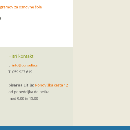
rogramov za osnovne šole
)
Hitri kontakt
E:
info@consulta.si
T: 059 927 619
pisarna Litija:
Ponoviška cesta 12
od ponedeljka do petka
med 9.00 in 15.00