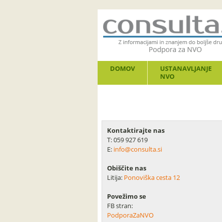
DOMOV
USTANAVLJANJE
NVO
Kontaktirajte nas
T: 059 927 619
E:
info@consulta.si
Obiščite nas
Litija:
Ponoviška cesta 12
Povežimo se
FB stran:
PodporaZaNVO