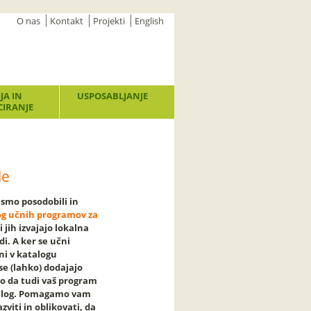
O nas
Kontakt
Projekti
English
JA IN
USPOSABLJANJE
IRANJE
le
 smo posodobili in
og učnih programov za
ki jih izvajajo lokalna
di. A ker se učni
ni v katalogu
se (lahko) dodajajo
mo da tudi vaš program
talog. Pomagamo vam
zviti in oblikovati, da