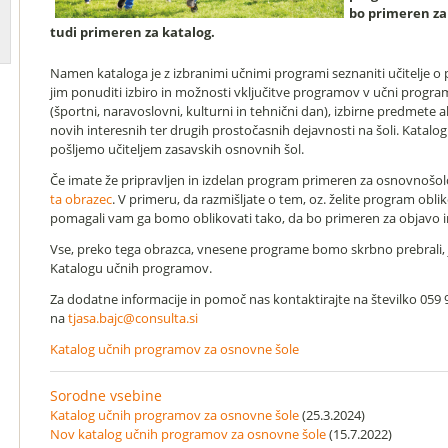
bo primeren za 
tudi primeren za katalog.
Namen kataloga je z izbranimi učnimi programi seznaniti učitelje o
jim ponuditi izbiro in možnosti vključitve programov v učni progra
(športni, naravoslovni, kulturni in tehnični dan), izbirne predmete 
novih interesnih ter drugih prostočasnih dejavnosti na šoli. Katal
pošljemo učiteljem zasavskih osnovnih šol.
Če imate že pripravljen in izdelan program primeren za osnovnošo
ta obrazec
. V primeru, da razmišljate o tem, oz. želite program oblik
pomagali vam ga bomo oblikovati tako, da bo primeren za objavo i
Vse, preko tega obrazca, vnesene programe bomo skrbno prebrali, jih
Katalogu učnih programov.
Za dodatne informacije in pomoč nas kontaktirajte na številko 059 92
na
tjasa.bajc@consulta.si
Katalog učnih programov za osnovne šole
Sorodne vsebine
Katalog učnih programov za osnovne šole
(25.3.2024)
Nov katalog učnih programov za osnovne šole
(15.7.2022)