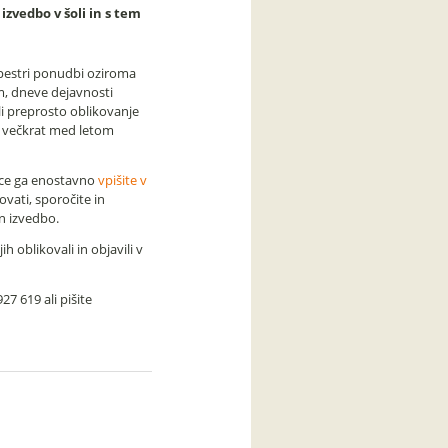
izvedbo v šoli in s tem
 pestri ponudbi oziroma
m, dneve dejavnosti
ali preprosto oblikovanje
og večkrat med letom
lce ga enostavno
vpišite v
ovati, sporočite in
n izvedbo.
 oblikovali in objavili v
7 619 ali pišite