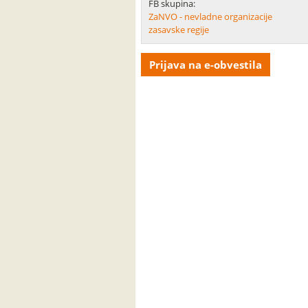
FB skupina:
ZaNVO - nevladne organizacije
zasavske regije
Prijava na e-obvestila