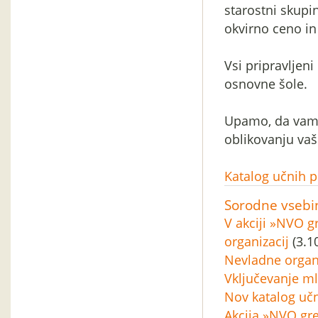
starostni skupi
okvirno ceno in
Vsi pripravljen
osnovne šole.
Upamo, da vam 
oblikovanju vaš
Katalog učnih 
Sorodne vsebi
V akciji »NVO g
organizacij
(3.1
Nevladne organi
Vključevanje ml
Nov katalog uč
Akcija »NVO gre