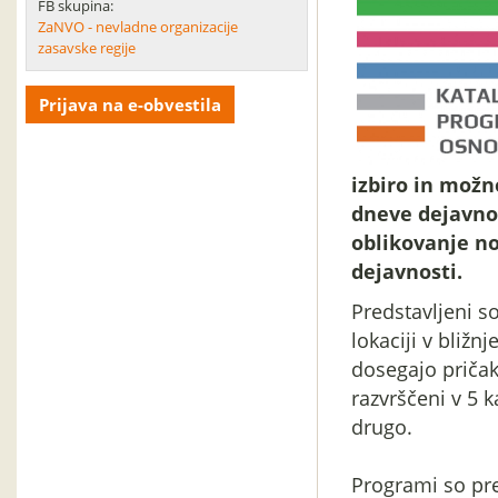
FB skupina:
ZaNVO - nevladne organizacije
zasavske regije
Prijava na e-obvestila
izbiro in možn
dneve dejavnos
oblikovanje no
dejavnosti.
Predstavljeni so
lokaciji v bližn
dosegajo pričak
razvrščeni v 5 k
drugo.
Programi so pre