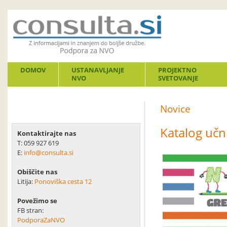
DOMOV
USTANAVLJANJE
PROJEKTNO
NVO
SVETOVANJE
Novice
Katalog učn
Kontaktirajte nas
T: 059 927 619
E:
info@consulta.si
Obiščite nas
Litija:
Ponoviška cesta 12
Povežimo se
FB stran:
PodporaZaNVO