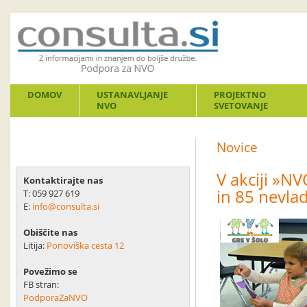
DOMOV
USTANAVLJANJE
PROJEKTNO
NVO
SVETOVANJE
Novice
V akciji »N
Kontaktirajte nas
in 85 nevlad
T: 059 927 619
E:
info@consulta.si
Obiščite nas
Litija:
Ponoviška cesta 12
Povežimo se
FB stran:
PodporaZaNVO