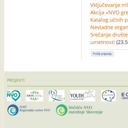
Vključevanje ml
Akcija »NVO gre
Katalog učnih 
Nevladne organi
Srečanje društev
umetnosti
(23.5
Pošlji prijatelju
PROJEKTI