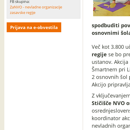
FB skupina:
ZaNVO - nevladne organizacije
zasavske regije
spodbuditi pov
Prijava na e-obvestila
osnovnimi šol
Več kot 3.800 
regije
se bo pre
ustanov. Akcija
Šmartnem pri Li
2 osnovnih šol 
Akcijo pripravlja
Z vključevanjem
Stičišče NVO o
osrednjeslovensk
koordinator akc
nevladnih organ