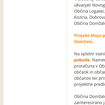
ukvarjati Novogo
Občina Logatec,
Kozina, Dobrova
Občina Domžal
Projekt Moja p
Domžale.
Na spletni stan
pobuda
. Namen
proračuna v Obč
občank in občan
občanov ter pris
projektne predl
Občina Domžale 
zainteresirano 