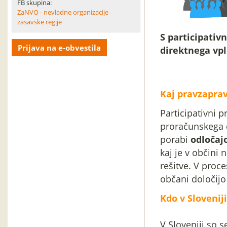
FB skupina:
ZaNVO - nevladne organizacije
zasavske regije
S participati
Prijava na e-obvestila
direktnega vpl
Kaj pravzaprav
Participativni 
proračunskega d
porabi
odločaj
kaj je v občini
rešitve. V proc
občani določijo 
Kdo v Sloveniji
V Sloveniji so 