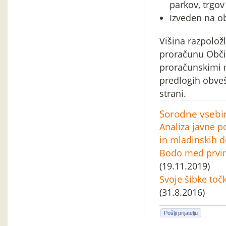
parkov, trgov
Izveden na o
Višina razpolož
proračunu Občin
proračunskimi m
predlogih obveš
strani.
Sorodne vsebi
Analiza javne p
in mladinskih d
Bodo med prvimi
(19.11.2019)
Svoje šibke toč
(31.8.2016)
Pošlji prijatelju