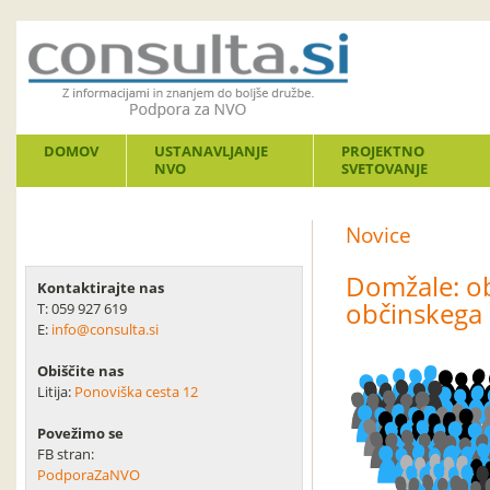
DOMOV
USTANAVLJANJE
PROJEKTNO
NVO
SVETOVANJE
Novice
Domžale: ob
Kontaktirajte nas
občinskega 
T: 059 927 619
E:
info@consulta.si
Obiščite nas
Litija:
Ponoviška cesta 12
Povežimo se
FB stran:
PodporaZaNVO