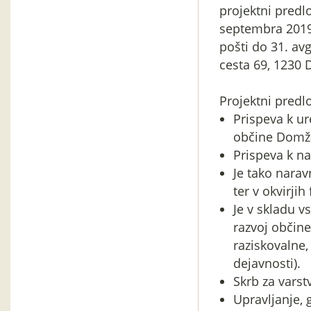
projektni predl
septembra 2019
pošti do 31. av
cesta 69, 1230 
Projektni predlo
Prispeva k u
občine Domž
Prispeva k n
Je tako narav
ter v okvirji
Je v skladu v
razvoj občine
raziskovalne,
dejavnosti).
Skrb za varstv
Upravljanje, 