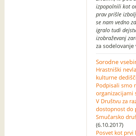
izpopolnili kot 
prav prišle izbo
se nam vedno zde
igralo tudi dejs
izobraževanj zar
za sodelovanje
Sorodne vsebi
Hrastniški nevla
kulturne dedišč
Podpisali smo
organizacijami
V Društvu za raz
dostopnost do 
Smučarsko društ
(6.10.2017)
Posvet kot prvi 