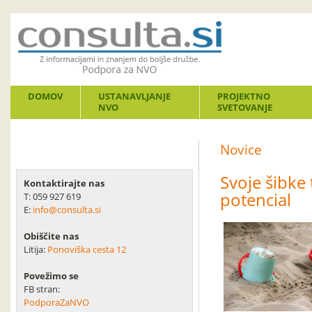
DOMOV
USTANAVLJANJE
PROJEKTNO
NVO
SVETOVANJE
Novice
Svoje šibke
Kontaktirajte nas
potencial
T: 059 927 619
E:
info@consulta.si
Obiščite nas
Litija:
Ponoviška cesta 12
Povežimo se
FB stran:
PodporaZaNVO