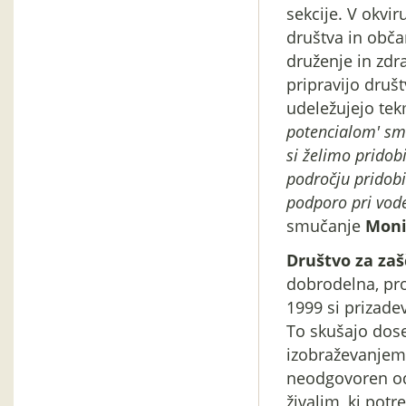
sekcije. V okv
društva in obča
druženje in zdr
pripravijo društ
udeležujejo tek
potencialom' smo
si želimo pridob
področju pridobi
podporo pri vode
smučanje
Moni
Društvo za zašč
dobrodelna, pro
1999 si prizadev
To skušajo dose
izobraževanjem,
neodgovoren odn
živalim, ki pot