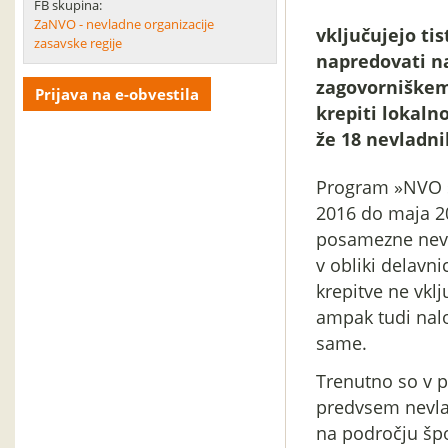
FB skupina:
ZaNVO - nevladne organizacije
vključujejo tis
zasavske regije
napredovati n
zagovorniškem 
Prijava na e-obvestila
krepiti lokaln
že 18 nevladni
Program »NVO s 
2016 do maja 20
posamezne nevla
v obliki delavni
krepitve ne vklj
ampak tudi nalo
same.
Trenutno so v 
predvsem nevlad
na področju špor