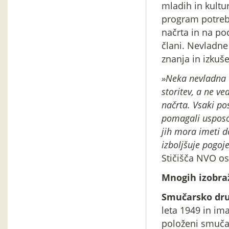
mladih in kultu
program potreb
načrta in na po
člani. Nevladne
znanja in izkuš
»Neka nevladna 
storitev, a ne ve
načrta. Vsaki po
pomagali usposobi
jih mora imeti d
izboljšuje pogoje
Stičišča NVO os
Mnogih izobraž
Smučarsko dru
leta 1949 in ima
položeni smučars