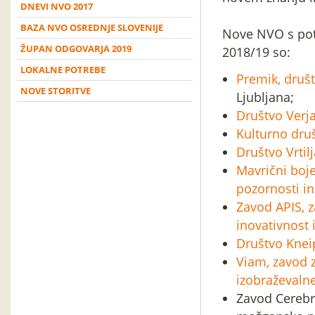
DNEVI NVO 2017
BAZA NVO OSREDNJE SLOVENIJE
Nove NVO s pote
ŽUPAN ODGOVARJA 2019
2018/19 so:
LOKALNE POTREBE
Premik, društ
NOVE STORITVE
Ljubljana;
Društvo Verj
Kulturno druš
Društvo Vrtilj
Mavrični boj
pozornosti in
Zavod APIS, z
inovativnost 
Društvo Knei
Viam, zavod z
izobraževalne
Zavod Cerebr