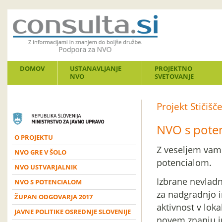
DOMOV
USTANAVLJANJE
PROJEKTNO
NVO
SVETOVANJE
Projekt Stičiš
NVO s pote
O PROJEKTU
Z veseljem vam
NVO GRE V ŠOLO
potencialom.
NVO USTVARJALNIK
Izbrane nevladn
NVO S POTENCIALOM
za nadgradnjo i
ŽUPAN ODGOVARJA 2017
aktivnost v lok
JAVNE POLITIKE OSREDNJE SLOVENIJE
novem znanju i