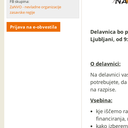
FB skupina:
ZaNVO - nevladne organizacije
zasavske regije
Prijava na e-obvestila
Delavnica bo p
Ljubljani, od 9
O delavnici:
Na delavnici va
potrebujete, da
na razpise.
Vsebina:
kje iščemo raz
financiranja, 
kako izberem