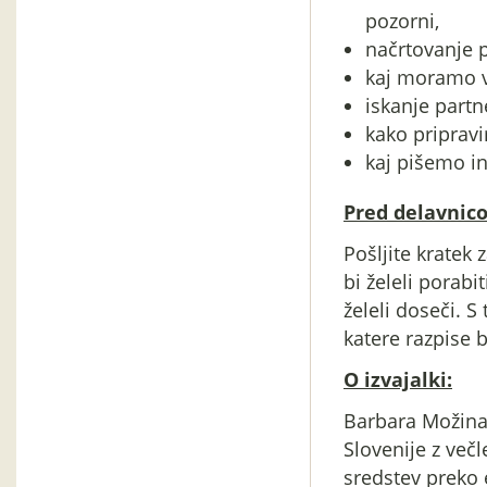
pozorni,
načrtovanje p
kaj moramo v
iskanje partn
kako pripravi
kaj pišemo in
Pred delavnico
Pošljite kratek z
bi želeli porabi
želeli doseči. S
katere razpise b
O izvajalki:
Barbara Možina
Slovenije z več
sredstev preko 