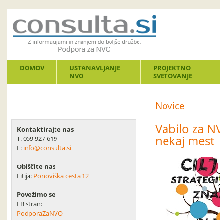
DOMOV
USTANAVLJANJE
PROJEKTNO
NVO
SVETOVANJE
Novice
Vabilo za NV
Kontaktirajte nas
nekaj mest
T: 059 927 619
E:
info@consulta.si
Obiščite nas
Litija:
Ponoviška cesta 12
Povežimo se
FB stran:
PodporaZaNVO