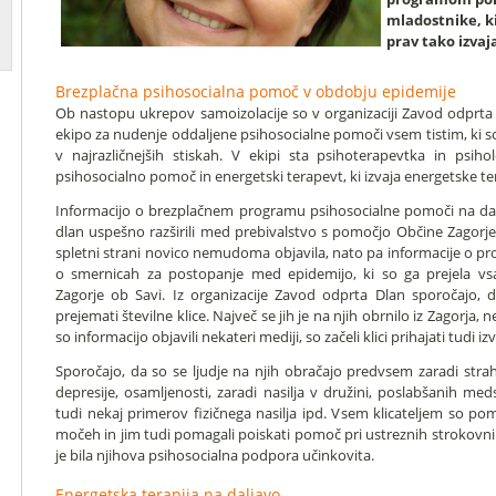
mladostnike, ki
prav tako izvaj
Brezplačna psihosocialna pomoč v obdobju epidemije
Ob nastopu ukrepov samoizolacije so v organizaciji Zavod odprta
ekipo za nudenje oddaljene psihosocialne pomoči vsem tistim, ki so
v najrazličnejših stiskah. V ekipi sta psihoterapevtka in psiho
psihosocialno pomoč in energetski terapevt, ki izvaja energetske ter
Informacijo o brezplačnem programu psihosocialne pomoči na da
dlan uspešno razširili med prebivalstvo s pomočjo Občine Zagorje 
spletni strani novico nemudoma objavila, nato pa informacije o pro
o smernicah za postopanje med epidemijo, ki so ga prejela vs
Zagorje ob Savi. Iz organizacije Zavod odprta Dlan sporočajo, 
prejemati številne klice. Največ se jih je na njih obrnilo iz Zagorja, n
so informacijo objavili nekateri mediji, so začeli klici prihajati tudi i
Sporočajo, da so se ljudje na njih obračajo predvsem zaradi strah
depresije, osamljenosti, zaradi nasilja v družini, poslabšanih me
tudi nekaj primerov fizičnega nasilja ipd. Vsem klicateljem so pom
močeh in jim tudi pomagali poiskati pomoč pri ustreznih strokovnih
je bila njihova psihosocialna podpora učinkovita.
Energetska terapija na daljavo