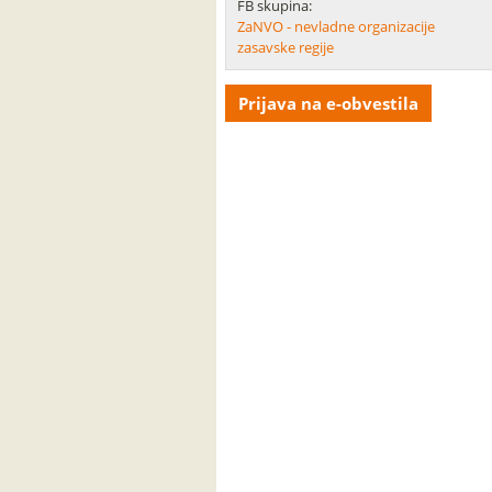
FB skupina:
ZaNVO - nevladne organizacije
zasavske regije
Prijava na e-obvestila