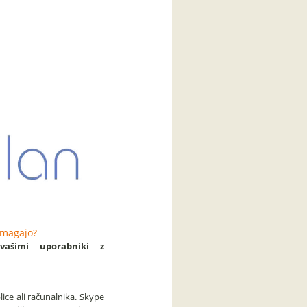
omagajo?
 vašimi uporabniki z
ice ali računalnika. Skype