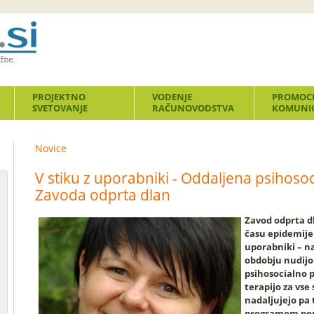
PROJEKTNO
VODENJE
PROMOCI
SVETOVANJE
RAČUNOVODSTVA
KOMUNIC
Novice
V stiku z uporabniki - Oddaljena psihos
Zavoda odprta dlan
Zavod odprta dl
času epidemije
uporabniki – na
obdobju nudijo
psihosocialno 
terapijo za vse
nadaljujejo pa
programom pom