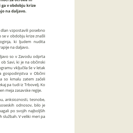
 ga v obdobju krize
ajo na daljavo.
 dlan vzpostavili posebno
 se v obdobju krize znašli
loginja, ki ljudem nudita
apije na daljavo.
ljavo so v Zavodu odprta
ob Savi, ki je na občinski
gramu vključila še v letak
a gospodinjstva v Občini
da so kmalu zatem začeli
ekaj pa tudi iz Trbovelj. Ko
zven meja zasavske regije.
u, anksioznosti, tesnobe,
dsoseskih odnosov, bilo je
agali po svojih najboljših
 službah. V veliki meri pa