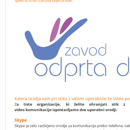
Spletna stran Zavoda odprta dlan
Katera orodja vam pri stiku z vašimi uporabniki še lahko p
Z
a tiste organizacije, ki želite ohranjati stik z
video komunikacijo izpostavljamo dve uporabni orodji.
Skype
Skype je zelo razširjeno orodje za komunikacijo preko telefona, tabl