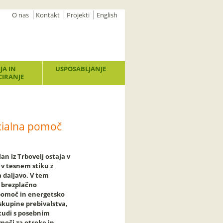
O nas
Kontakt
Projekti
English
JA IN
USPOSABLJANJE
IRANJE
ocialna pomoč
an iz Trbovelj ostaja v
 v tesnem stiku z
 daljavo. V tem
 brezplačno
pomoč in energetsko
 skupine prebivalstva,
 tudi s posebnim
oči za otroke in