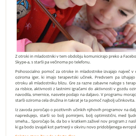
Z otroki in mladostniki v tem obdobju komunicirajo preko a Faceb
Skype-a, s starši pa večinoma po telefonu.
Psihosocialno pomoč za otroke in mladostnike izvajajo največ v o
oziroma iger, ki imajo terapevtski učinek. Predvsem pa izhajajo i
otroku ali mladostniku blizu. Gre za razne zabavne naloge s tera
za risbice, aktivnosti z lastnimi igračami do aktivnosti v gozdu o
navodila, smernice, nasvete podajo na daljavo. V programu morajo
starši oziroma cela družina in takrat je ta pomoč najbolj učinkovita.
Iz zavoda poročajo o pozitivnih učinkih njihovih programov na dalj
napredujejo, starši so bolj pomirjeni, bolj optimistični, med ljud
smeha... Sporočajo še, da bo v kratkem zaživel nov program z na
ki ga bodo izvajali kot partnerji v okviru novo pridobljenega evrops