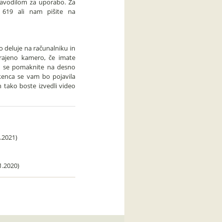
e navodilom za uporabo. Za
 619 ali nam pišite na
 deluje na računalniku in
grajeno kamero, če imate
ku se pomaknite na desno
okenca se vam bo pojavila
 tako boste izvedli video
.2021)
1.2020)