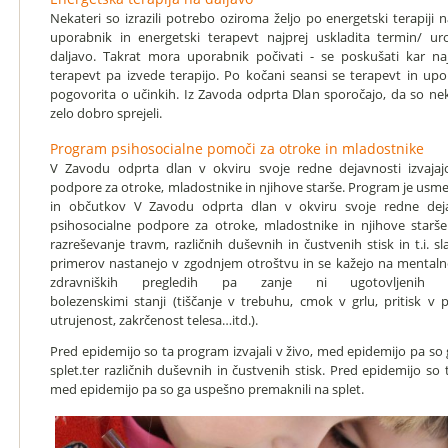
Nekateri so izrazili potrebo oziroma željo po energetski terapiji
uporabnik in energetski terapevt najprej uskladita termin/ ur
daljavo. Takrat mora uporabnik počivati - se poskušati kar najb
terapevt pa izvede terapijo. Po kočani seansi se terapevt in upo
pogovorita o učinkih. Iz Zavoda odprta Dlan sporočajo, da so nek
zelo dobro sprejeli.
Program psihosocialne pomoči za otroke in mladostnike
V Zavodu odprta dlan v okviru svoje redne dejavnosti izvajaj
podpore za otroke, mladostnike in njihove starše. Program je usme
in občutkov V Zavodu odprta dlan v okviru svoje redne deja
psihosocialne podpore za otroke, mladostnike in njihove starš
razreševanje travm,
različnih duševnih in čustvenih stisk
in t.i. s
primerov nastanejo v zgodnjem otroštvu in se kažejo na mentaln
zdravniških pregledih pa zanje ni ugotovljenih 
bolezenskimi stanji (tiščanje v trebuhu, cmok v grlu, pritisk v p
utrujenost, zakrčenost telesa…itd.).
Pred epidemijo so ta program izvajali v živo, med epidemijo pa so
splet.ter različnih duševnih in čustvenih stisk. Pred epidemijo so t
med epidemijo pa so ga uspešno premaknili na splet.