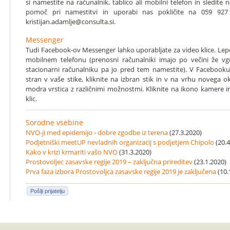
si namestite na računalnik, tablico ali mobilni telefon in sledit
pomoč pri namestitvi in uporabi nas pokličite na 059 927
kristijan.adamlje@consulta.si.
Messenger
Tudi Facebook-ov Messenger lahko uporabljate za video klice. Lepo
mobilnem telefonu (prenosni računalniki imajo po večini že v
stacionarni računalniku pa jo pred tem namestite). V Faceboo
stran v vaše stike, kliknite na izbran stik in v na vrhu novega 
modra vrstica z različnimi možnostmi. Kliknite na ikono kamere in
klic.
Sorodne vsebine
NVO-ji med epidemijo - dobre zgodbe iz terena
(27.3.2020)
Podjetniški meetUP nevladnih organizacij s podjetjem Chipolo
(20.4
Kako v krizi krmariti vašo NVO
(31.3.2020)
Prostovoljec zasavske regije 2019 – zaključna prireditev
(23.1.2020)
Prva faza izbora Prostovoljca zasavske regije 2019 je zaključena
(10.
Pošlji prijatelju