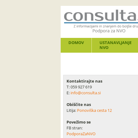
DOMOV
USTANAVLJANJE
NVO
Kontaktirajte nas
T: 059 927 619
E:
info@consulta.si
Obiščite nas
Litija:
Ponoviška cesta 12
Povežimo se
FB stran:
PodporaZaNVO