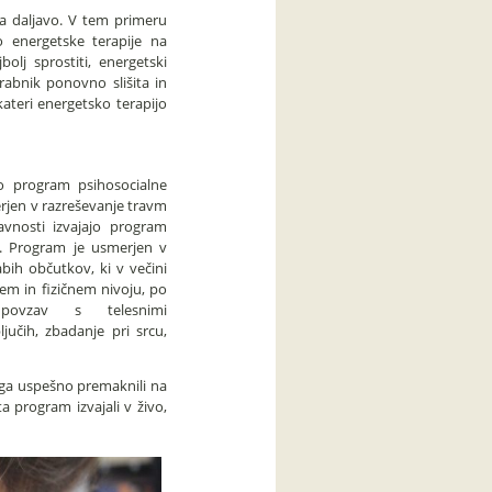
 na daljavo. V tem primeru
o energetske terapije na
olj sprostiti, energetski
rabnik ponovno slišita in
ateri energetsko terapijo
o program psihosocialne
rjen v razreševanje travm
vnosti izvajajo program
e. Program je usmerjen v
labih občutkov, ki v večini
em in fizičnem nivoju, po
povzav s telesnimi
ljučih, zbadanje pri srcu,
 ga uspešno premaknili na
a program izvajali v živo,