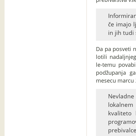
Informira
če imajo l
in jih tud
Da pa posveti n
lotili nadaljnje
le-temu povabi
podžupanja ga
mesecu marcu 
Nevladne
lokalnem 
kvaliteto
programo
prebivalc