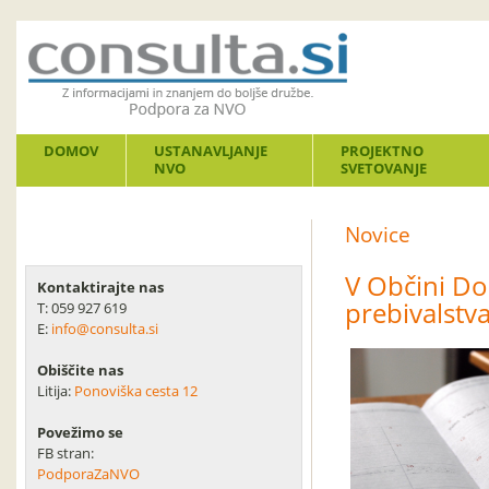
DOMOV
USTANAVLJANJE
PROJEKTNO
NVO
SVETOVANJE
Novice
V Občini Do
Kontaktirajte nas
prebivalstv
T: 059 927 619
E:
info@consulta.si
Obiščite nas
Litija:
Ponoviška cesta 12
Povežimo se
FB stran:
PodporaZaNVO