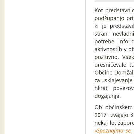
Kot predstavni
podžupanjo prid
ki je predstav
strani nevladn
potrebe infor
aktivnostih v o
pozitivno. Vse
uresničevalo t
Občine Domžale 
za usklajevanje
hkrati povezov
dogajanja.
Ob občinskem 
2017 izvajajo š
nekaj let zapor
»Spoznajmo se,