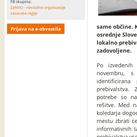
FB skupina:
ZaNVO - nevladne organizacije
zasavske regije
same občine. K
Prijava na e-obvestila
osrednje Slove
lokalno prebiv
zadovoljene.
Po izvedenih
novembru, s p
identificiran
prebivalstva.
potrebe so na
rešitve. Med n
koledarja dogod
mestu zbrati c
informativnih 
prebivalstva vse