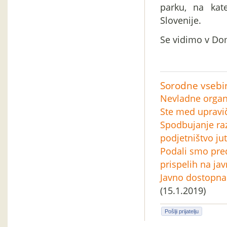
parku, na kat
Slovenije.
Se vidimo v Do
Sorodne vsebi
Nevladne organi
Ste med upravi
Spodbujanje raz
podjetništvo jut
Podali smo pred
prispelih na ja
Javno dostopna 
(15.1.2019)
Pošlji prijatelju