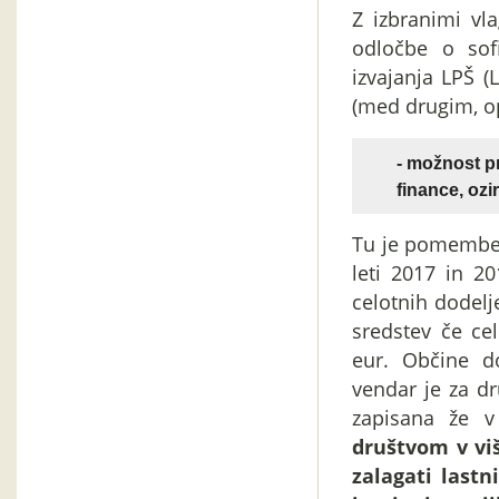
Z izbranimi vl
odločbe o sof
izvajanja LPŠ 
(med drugim, op
- možnost pr
finance, oz
Tu je pomemben
leti 2017 in 20
celotnih dodelj
sredstev če ce
eur. Občine d
vendar je za d
zapisana že v
društvom v viš
zalagati lastn