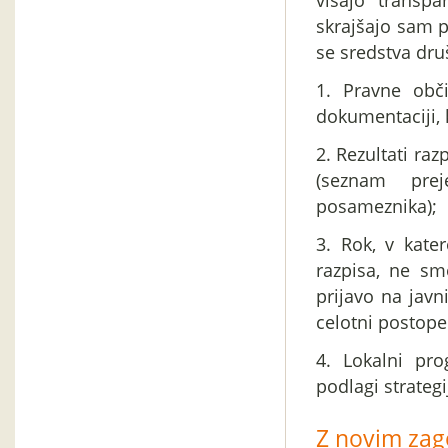
višajo transpa
skrajšajo sam p
se sredstva dru
1. Pravne obč
dokumentaciji, k
2. Rezultati raz
(seznam prej
posameznika);
3. Rok, v kate
razpisa, ne sm
prijavo na javn
celotni postope
4. Lokalni pr
podlagi strategi
Z novim zag