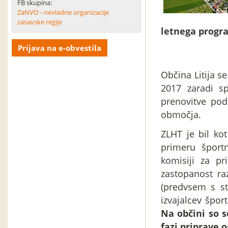
FB skupina:
ZaNVO - nevladne organizacije
zasavske regije
letnega progra
Prijava na e-obvestila
Občina Litija se
2017 zaradi sp
prenovitve pod
območja.
ZLHT je bil ko
primeru športn
komisiji za p
zastopanost ra
(predvsem s st
izvajalcev špor
Na občini so s
fazi priprave 