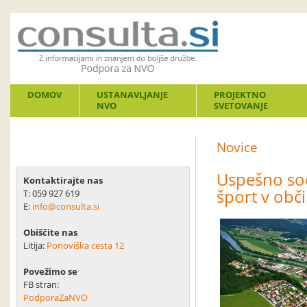
DOMOV
USTANAVLJANJE
PROJEKTNO
NVO
SVETOVANJE
Novice
Uspešno sod
Kontaktirajte nas
šport v občin
T: 059 927 619
E:
info@consulta.si
Obiščite nas
Litija:
Ponoviška cesta 12
Povežimo se
FB stran:
PodporaZaNVO