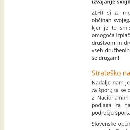
izvajanje svoj
ZLHT si za mož
občinah svojega
kjer je to sm
omogoča izplače
društvom in dr
vseh družbenih 
še drugam!
Strateško na
Nadalje nam je 
za šport; ta se
z Nacionalnim
podlaga za na
področju šport
Slovenske občin