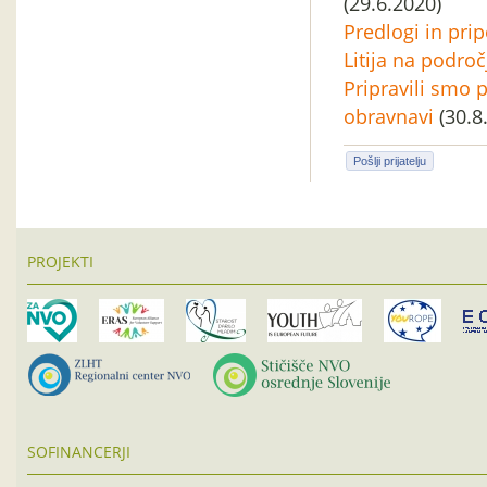
(29.6.2020)
Predlogi in pr
Litija na področ
Pripravili smo
obravnavi
(30.8
Pošlji prijatelju
PROJEKTI
SOFINANCERJI