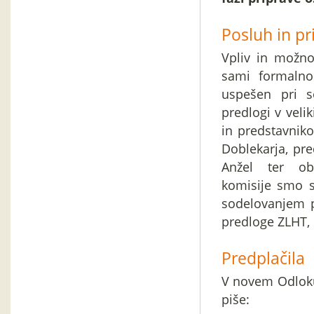
Posluh in pr
Vpliv in možno
sami formalno
uspešen pri s
predlogi v veli
in predstavniko
Doblekarja, pr
Anžel ter ob
komisije smo 
sodelovanjem 
predloge ZLHT, 
Predplačila
V novem Odloku
piše: