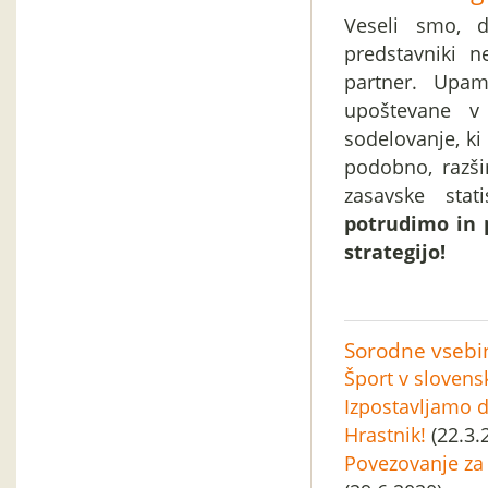
Veseli smo, 
predstavniki n
partner. Upa
upoštevane v
sodelovanje, ki
podobno, razši
zasavske stat
potrudimo in 
strategijo!
Sorodne vsebi
Šport v slovens
Izpostavljamo d
Hrastnik!
(22.3.
Povezovanje za 