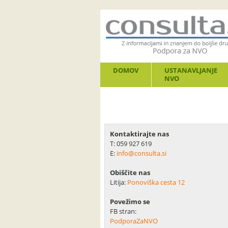
DOMOV
USTANAVLJANJE
NVO
Kontaktirajte nas
T: 059 927 619
E:
info@consulta.si
Obiščite nas
Litija:
Ponoviška cesta 12
Povežimo se
FB stran:
PodporaZaNVO