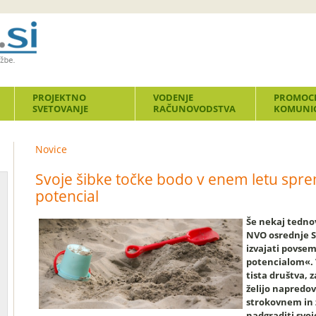
PROJEKTNO
VODENJE
PROMOCI
SVETOVANJE
RAČUNOVODSTVA
KOMUNIC
Novice
Svoje šibke točke bodo v enem letu spre
potencial
Še nekaj tednov
NVO osrednje Sl
izvajati povse
potencialom«. 
tista društva, 
želijo napredov
strokovnem in 
nadgraditi svoj