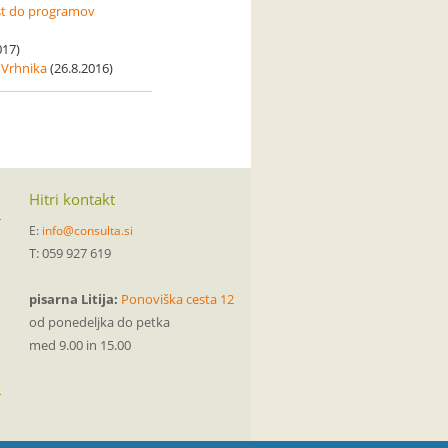
ost do programov
017)
i Vrhnika
(26.8.2016)
Hitri kontakt
E:
info@consulta.si
T: 059 927 619
pisarna Litija:
Ponoviška cesta 12
od ponedeljka do petka
med 9.00 in 15.00