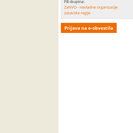
FB skupina:
ZaNVO - nevladne organizacije
zasavske regije
Prijava na e-obvestila