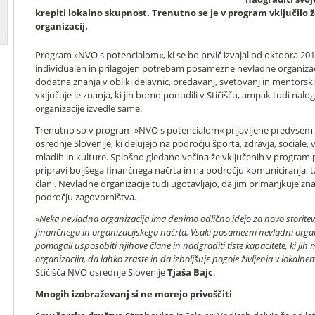
krepiti lokalno skupnost. Trenutno se je v program vključilo 
organizacij.
Program »NVO s potencialom«, ki se bo prvič izvajal od oktobra 201
individualen in prilagojen potrebam posamezne nevladne organizaci
dodatna znanja v obliki delavnic, predavanj, svetovanj in mentorski
vključuje le znanja, ki jih bomo ponudili v Stičišču, ampak tudi nalo
organizacije izvedle same.
Trenutno so v program »NVO s potencialom« prijavljene predvsem n
osrednje Slovenije, ki delujejo na področju športa, zdravja, sociale, 
mladih in kulture. Splošno gledano večina že vključenih v program
pripravi boljšega finančnega načrta in na področju komuniciranja, ta
člani. Nevladne organizacije tudi ugotavljajo, da jim primanjkuje zna
področju zagovorništva
.
»Neka nevladna organizacija ima denimo odlično idejo za novo storitev, 
finančnega in organizacijskega načrta. Vsaki posamezni nevladni orga
pomagali usposobiti njihove člane in nadgraditi tiste kapacitete, ki ji
organizacija, da lahko zraste in da izboljšuje pogoje življenja v lokalne
Stičišča NVO osrednje Slovenije
Tjaša Bajc
.
Mnogih izobraževanj si ne morejo privoščiti