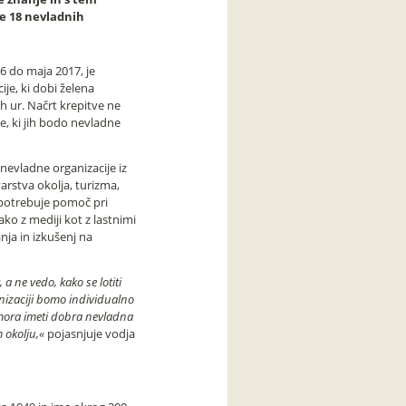
že 18 nevladnih
6 do maja 2017, je
je, ki dobi želena
h ur. Načrt krepitve ne
ge, ki jih bodo nevladne
evladne organizacije iz
varstva okolja, turizma,
 potrebuje pomoč pri
ko z mediji kot z lastnimi
nja in izkušenj na
a ne vedo, kako se lotiti
nizaciji bomo individualno
h mora imeti dobra nevladna
m okolju,«
pojasnjuje vodja