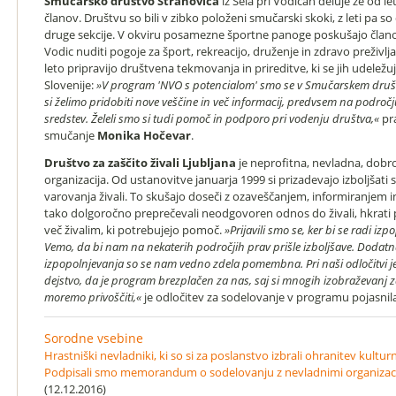
Smučarsko društvo Strahovica
iz Sela pri Vodicah deluje že od l
članov. Društvu so bili v zibko položeni smučarski skoki, z leti pa so 
druge sekcije. V okviru posamezne športne panoge poskušajo čla
Vodic nuditi pogoje za šport, rekreacijo, druženje in zdravo preživl
leto pripravijo društvena tekmovanja in prireditve, ki se jih udeležu
Slovenije:
»V program 'NVO s potencialom' smo se v Smučarskem društvu
si želimo pridobiti nove veščine in več informacij, predvsem na področ
sredstev. Želeli smo si tudi pomoč in podporo pri vodenju društva,«
pra
smučanje
Monika Hočevar
.
Društvo za zaščito živali Ljubljana
je neprofitna, nevladna, dobr
organizacija. Od ustanovitve januarja 1999 si prizadevajo izboljšati
varovanja živali. To skušajo doseči z ozaveščanjem, informiranjem i
tako dolgoročno preprečevali neodgovoren odnos do živali, hkrati
več živalim, ki potrebujejo pomoč.
»Prijavili smo se, ker bi se radi izp
Vemo, da bi nam na nekaterih področjih prav prišle izboljšave. Dodatn
izpopolnjevanja so se nam vedno zdela pomembna. Pri naši odločitvi je 
dejstvo, da je program brezplačen za nas, saj si mnogih izobraževanj z
moremo privoščiti,«
je odločitev za sodelovanje v programu pojasnil
Sorodne vsebine
Hrastniški nevladniki, ki so si za poslanstvo izbrali ohranitev kultur
Podpisali smo memorandum o sodelovanju z nevladnimi organizaci
(12.12.2016)