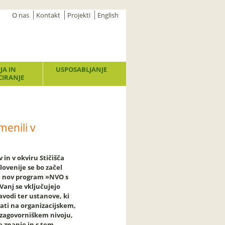
O nas
Kontakt
Projekti
English
JA IN
USPOSABLJANJE
IRANJE
menili v
 in v okviru Stičišča
ovenije se bo začel
m nov program »NVO s
Vanj se vključujejo
zavodi ter ustanove, ki
ati na organizacijskem,
zagovorniškem nivoju,
e znanje in s tem