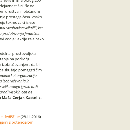
eta 1949 in ima okrog 200
dejavnost širili še na
nom društva in občanom
janje prostega časa. Vsako
jejo tekmovalci iz vse
 Strahovica vključili, ker
ju pridobivanja finančnih
vi vodja Sekcije za alpsko
odelna, prostovoljska
 stanje na področju
n izobraževanjem, da bi
 pa skušajo pomagati čim
opolnili kot organizacija.
a izobraževanja in
veliko vlogo igralo tudi
aradi visokih cen ne
a
Maša Cerjak Kastelic
.
ne dediščine
(28.11.2016)
jami s potencialom