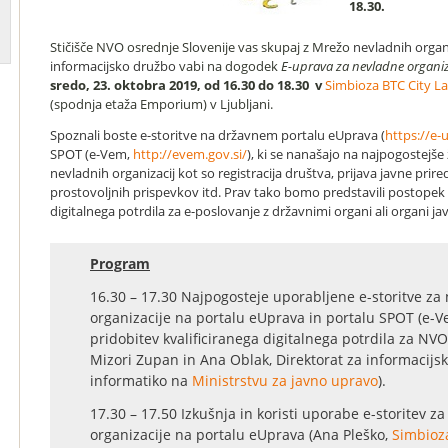
18.30.
Stičišče NVO osrednje Slovenije vas skupaj z Mrežo
nevladnih organi
informacijsko družbo
vabi na dogodek
E-uprava za nevladne organiz
sredo, 23. oktobra 2019, od 16.30 do 18.30 v
Simbioza BTC City L
(spodnja etaža Emporium) v Ljubljani.
Spoznali boste e-storitve na državnem portalu eUprava (
https://e-
SPOT (e-Vem,
http://evem.gov.si/
), ki se nanašajo na najpogostejše ž
nevladnih organizacij kot so registracija društva, prijava javne prired
prostovoljnih prispevkov itd. Prav tako bomo predstavili postopek 
digitalnega potrdila za e-poslovanje z državnimi organi ali organi j
Program
16.30 – 17.30 Najpogosteje uporabljene e-storitve za
organizacije na portalu eUprava in portalu SPOT (e-V
pridobitev kvalificiranega digitalnega potrdila za NV
Mizori Zupan in Ana Oblak, Direktorat za informacijs
informatiko na
Ministrstvu za javno upravo
).
17.30 – 17.50 Izkušnja in koristi uporabe e-storitev z
organizacije na portalu eUprava (Ana Pleško,
Simbioz