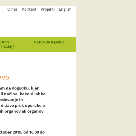
O nas
Kontakt
Projekti
English
JA IN
USPOSABLJANJE
IRANJE
avo
nam na dogodku, kjer
i načine, kako si lahko
oslovanje in
 državo prek uporabe e-
ih organov ali organov
ktober 2019, od 16.30 do