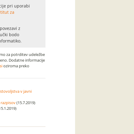
cije pri uporabi
titut za
povezavi z
jučki bodo
nformatiko.
simo za potrditev udeležbe
jeno. Dodatne informacije
si
oziroma preko
stovoljstva v javni
 razpisov
(15.7.2019)
15.1.2019)