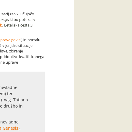
zacij za vključujočo
acije
, ki bo potekal v
ab
, Letališka cesta 3
uprava.gov.si
) in portalu
ivljenjske situacije
itve, zbiranje
pridobitve kvalificiranega
avne uprave
 nevladne
em) ter
O (mag. Tatjana
ko družbo in
a nevladne
a Genesis
).