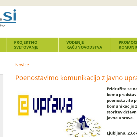
PROJEKTNO
VODENJE
PROMOCI
SVETOVANJE
RAČUNOVODSTVA
KOMUNIC
Novice
Poenostavimo komunikacijo z javno upr
Pridružite se 
bomo predstavil
poenostavite p
komunikacijo z
storitev državn
javne uprave.
Ljubljana, 23.o