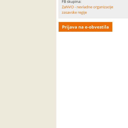
FB skupina:
ZaNVO - nevladne organizacije
zasavske regije
Prijava na e-obvestila