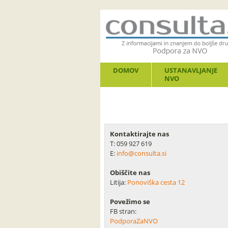
DOMOV
USTANAVLJANJE
NVO
Kontaktirajte nas
T: 059 927 619
E:
info@consulta.si
Obiščite nas
Litija:
Ponoviška cesta 12
Povežimo se
FB stran:
PodporaZaNVO