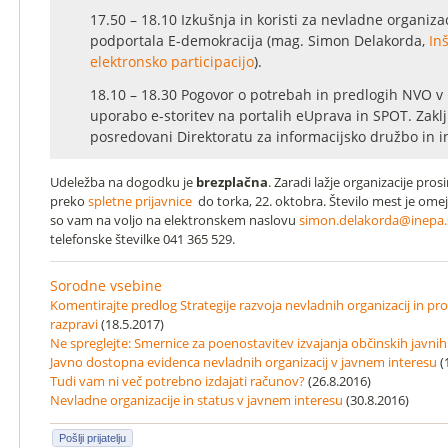
17.50 – 18.10 Izkušnja in koristi za nevladne organiza
podportala E-demokracija (mag. Simon Delakorda,
Inš
elektronsko participacijo
).
18.10 – 18.30 Pogovor o potrebah in predlogih NVO v 
uporabo e-storitev na portalih eUprava in SPOT. Zakl
posredovani Direktoratu za informacijsko družbo in i
Udeležba na dogodku je
brezplačna
. Zaradi lažje organizacije pro
preko
spletne prijavnice
do torka, 22. oktobra. Število mest je ome
so vam na voljo na elektronskem naslovu
simon.delakorda@inepa.
telefonske številke 041 365 529.
Sorodne vsebine
Komentirajte predlog Strategije razvoja nevladnih organizacij in pro
razpravi
(18.5.2017)
Ne spreglejte: Smernice za poenostavitev izvajanja občinskih javnih
Javno dostopna evidenca nevladnih organizacij v javnem interesu
(
Tudi vam ni več potrebno izdajati računov?
(26.8.2016)
Nevladne organizacije in status v javnem interesu
(30.8.2016)
Pošlji prijatelju