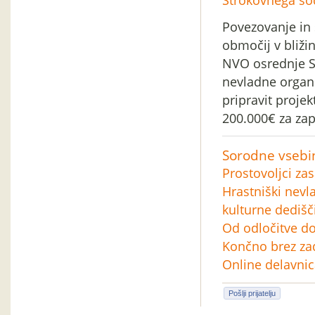
Strokovnega sod
Povezovanje in s
območij v bližin
NVO osrednje Sl
nevladne organi
pripravit projek
200.000€ za zapo
Sorodne vsebi
Prostovoljci zas
Hrastniški nevla
kulturne dedišč
Od odločitve do
Končno brez zadr
Online delavnic
Pošlji prijatelju