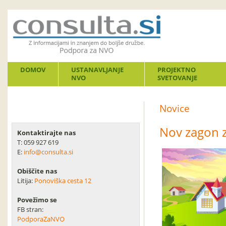
DOMOV
USTANAVLJANJE
PROJEKTNO
NVO
SVETOVANJE
Novice
Nov zagon z
Kontaktirajte nas
T: 059 927 619
E:
info@consulta.si
Obiščite nas
Litija:
Ponoviška cesta 12
Povežimo se
FB stran:
PodporaZaNVO