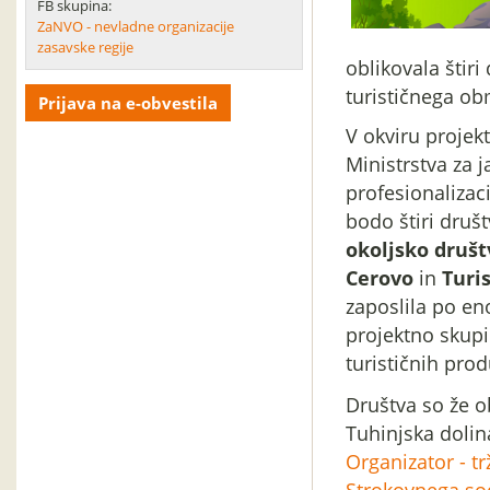
FB skupina:
ZaNVO - nevladne organizacije
zasavske regije
oblikovala štiri
turističnega obm
Prijava na e-obvestila
V okviru projek
Ministrstva za j
profesionalizaci
bodo štiri druš
okoljsko druš
Cerovo
in
Turi
zaposlila po en
projektno skupi
turističnih prod
Društva so že o
Tuhinjska doli
Organizator - tr