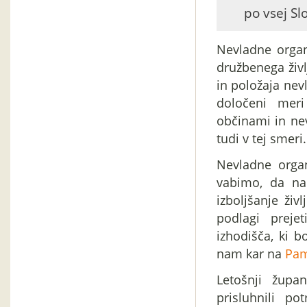
po vsej Slo
Nevladne organ
družbenega živl
in položaja nev
določeni mer
občinami in nev
tudi v tej smeri.
Nevladne organ
vabimo, da na
izboljšanje živ
podlagi preje
izhodišča, ki b
nam kar na
Pam
Letošnji župa
prisluhnili p