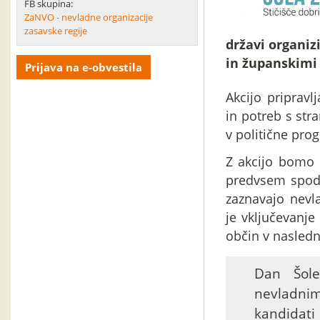
FB skupina:
ZaNVO - nevladne organizacije
zasavske regije
državi organiz
in županskimi 
Prijava na e-obvestila
Akcijo priprav
in potreb s stra
v politične pro
Z akcijo bomo 
predvsem spodb
zaznavajo nevl
je vključevanje
občin v nasled
Dan Šol
nevladnim
kandidati 