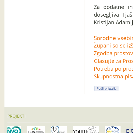
Za dodatne in
dosegljiva Tja
Kristijan Adamlj
Sorodne vsebi
Župani so se izš
Zgodba prostovo
Glasujte za Pro
Potreba po pros
Skupnostna pis
Pošlji prijatelju
PROJEKTI