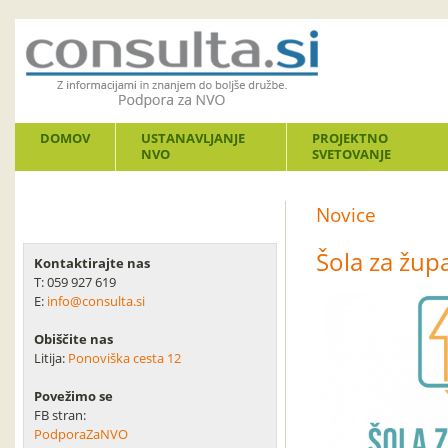
DOMOV
USTANAVLJANJE
PROJEKTNO
NVO
SVETOVANJE
Novice
Šola za župa
Kontaktirajte nas
T: 059 927 619
E:
info@consulta.si
Obiščite nas
Litija:
Ponoviška cesta 12
Povežimo se
FB stran:
PodporaZaNVO