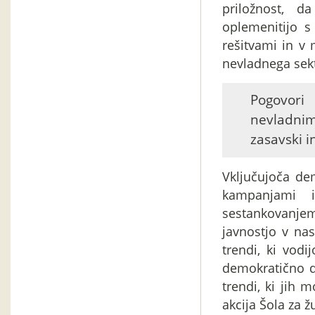
priložnost, 
oplemenitijo s
rešitvami in v 
nevladnega sekt
Pogovori
nevladnim
zasavski i
Vključujoča de
kampanjami i
sestankovanjem
javnostjo v na
trendi, ki vodi
demokratično 
trendi, ki jih
akcija Šola za 