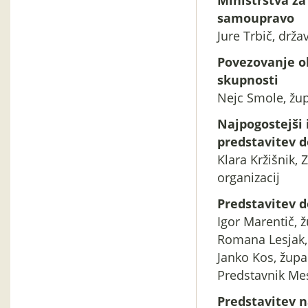
Ministrstva za
samoupravo
Jure Trbič, drža
Povezovanje ob
skupnosti
Nejc Smole, ž
Najpogostejši i
predstavitev d
Klara Kržišnik,
organizacij
Predstavitev d
Igor Marentič, 
Romana Lesjak,
Janko Kos, žup
Predstavnik Me
Predstavitev n