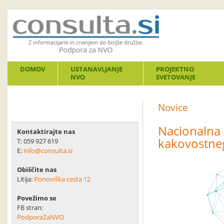
DOMOV
USTANAVLJANJE
PROJEKTNO
NVO
SVETOVANJE
Novice
Nacionalna 
Kontaktirajte nas
kakovostneg
T: 059 927 619
E:
info@consulta.si
Obiščite nas
Litija:
Ponoviška cesta 12
Povežimo se
FB stran:
PodporaZaNVO