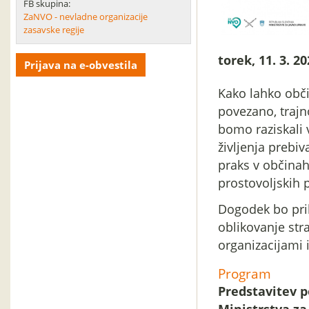
FB skupina:
ZaNVO - nevladne organizacije
zasavske regije
torek, 11. 3. 
Prijava na e-obvestila
Kako lahko obči
povezano, trajn
bomo raziskali 
življenja prebi
praks v občinah 
prostovoljskih
Dogodek bo pril
oblikovanje str
organizacijami i
Program
Predstavitev p