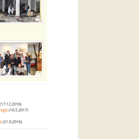
(17.12.2016)
egiji
(16.5.2017)
i
(21.9.2016)