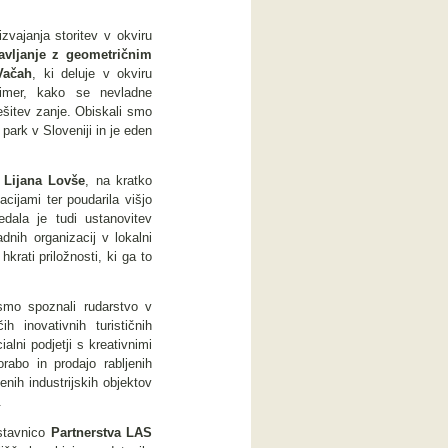
vajanja storitev v okviru
avljanje z geometričnim
Vačah
, ki deluje v okviru
rimer, kako se nevladne
ešitev zanje. Obiskali smo
 park v Sloveniji in je eden
 Lijana Lovše
, na kratko
acijami ter poudarila višjo
vedala je tudi ustanovitev
dnih organizacij v lokalni
krati priložnosti, ki ga to
 smo spoznali rudarstvo v
 inovativnih turističnih
alni podjetji s kreativnimi
orabo in prodajo rabljenih
enih industrijskih objektov
.
dstavnico
Partnerstva LAS