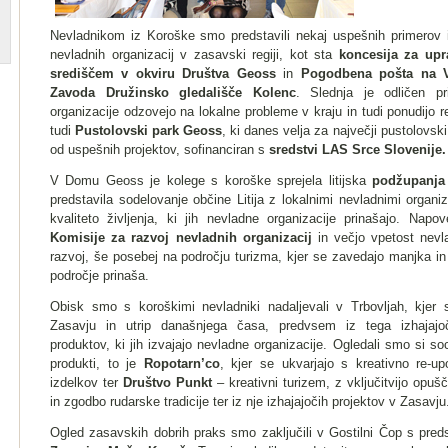
Nevladnikom iz Koroške smo predstavili nekaj uspešnih primerov iz
nevladnih organizacij v zasavski regiji, kot sta
koncesija za upr
središčem v okviru Društva Geoss
in
Pogodbena pošta na 
Zavoda Družinsko gledališče Kolenc
. Slednja je odličen p
organizacije odzovejo na lokalne probleme v kraju in tudi ponudijo r
tudi
Pustolovski park Geoss
, ki danes velja za največji pustolovski
od uspešnih projektov, sofinanciran s
sredstvi LAS Srce Slovenije.
V Domu Geoss je kolege s koroške sprejela litijska
podžupanja
predstavila sodelovanje občine Litija z lokalnimi nevladnimi organiz
kvaliteto življenja, ki jih nevladne organizacije prinašajo. Napo
Komisije za razvoj nevladnih organizacij
in večjo vpetost nevla
razvoj, še posebej na področju turizma, kjer se zavedajo manjka in h
področje prinaša.
Obisk smo s koroškimi nevladniki nadaljevali v Trbovljah, kjer
Zasavju in utrip današnjega časa, predvsem iz tega izhajajočih
produktov, ki jih izvajajo nevladne organizacije. Ogledali smo si soci
produkti, to je
Ropotarn’co
, kjer se ukvarjajo s kreativno re-up
izdelkov ter
Društvo Punkt
– kreativni turizem, z vključitvijo opušč
in zgodbo rudarske tradicije ter iz nje izhajajočih projektov v Zasavju
Ogled zasavskih dobrih praks smo zaključili v Gostilni Čop s pre