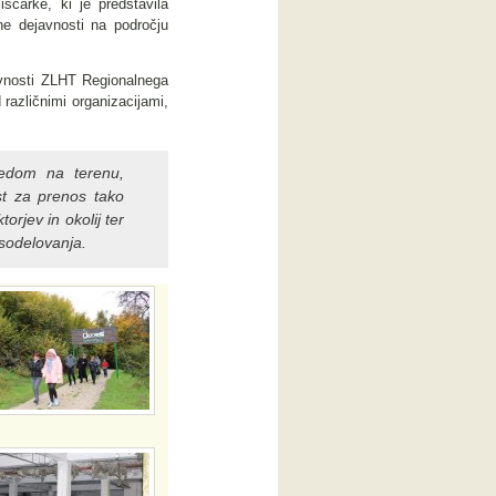
ščarke, ki je predstavila
lne dejavnosti na področju
ivnosti ZLHT Regionalnega
azličnimi organizacijami,
ledom na terenu,
ost za prenos tako
orjev in okolij ter
 sodelovanja.