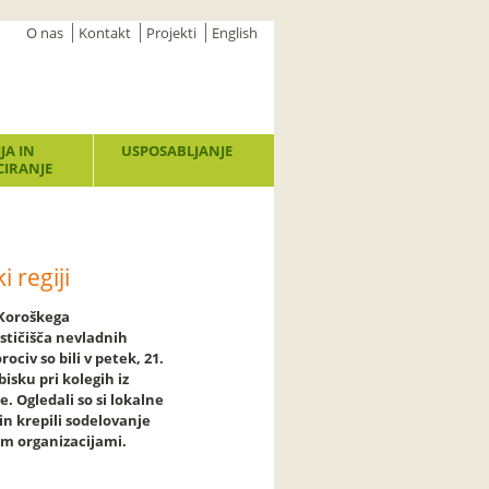
O nas
Kontakt
Projekti
English
JA IN
USPOSABLJANJE
IRANJE
 regiji
 Koroškega
stičišča nevladnih
rociv so bili v petek, 21.
isku pri kolegih iz
e. Ogledali so si lokalne
in krepili sodelovanje
m organizacijami.