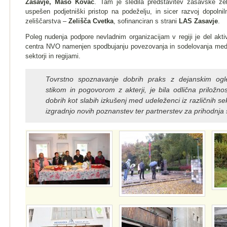
Zasavje, Mašo Kovač
. Tam je sledila predstavitev zasavske zeli
uspešen podjetniški pristop na podeželju, in sicer razvoj dopolni
zeliščarstva –
Zelišča Cvetka
, sofinanciran s strani
LAS Zasavje
.
Poleg nudenja podpore nevladnim organizacijam v regiji je del akt
centra NVO namenjen spodbujanju povezovanja in sodelovanja med r
sektorji in regijami.
Tovrstno spoznavanje dobrih praks z dejanskim og
stikom in pogovorom z akterji, je bila odlična priložn
dobrih kot slabih izkušenj med udeleženci iz različnih sekt
izgradnjo novih poznanstev ter partnerstev za prihodnja