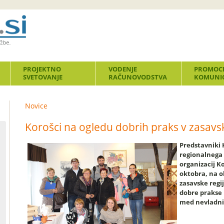
PROJEKTNO
VODENJE
PROMOCI
SVETOVANJE
RAČUNOVODSTVA
KOMUNIC
Novice
Korošci na ogledu dobrih praks v zasavski
Predstavniki
regionalnega 
organizacij Ko
oktobra, na ob
zasavske regij
dobre prakse 
med nevladni