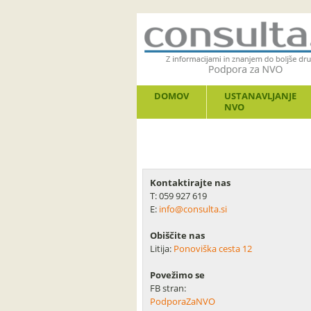
DOMOV
USTANAVLJANJE
NVO
Kontaktirajte nas
T: 059 927 619
E:
info@consulta.si
Obiščite nas
Litija:
Ponoviška cesta 12
Povežimo se
FB stran:
PodporaZaNVO