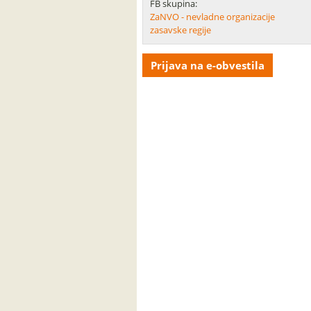
FB skupina:
ZaNVO - nevladne organizacije
zasavske regije
Prijava na e-obvestila