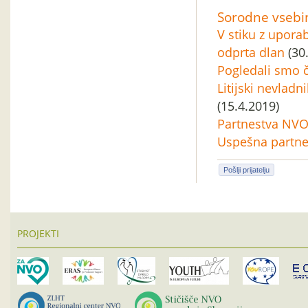
Sorodne vsebi
V stiku z upor
odprta dlan
(30
Pogledali smo 
Litijski nevladn
(15.4.2019)
Partnestva NVO i
Uspešna partner
Pošlji prijatelju
PROJEKTI