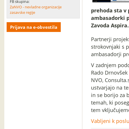
FB skupina:
ZaNVO - nevladne organizacije
prehoda sta v 
zasavske regije
ambasadorki pr
Zavoda Aspira.
Prijava na e-obvestila
Partnerji proje
strokovnjaki s 
ambasadorji pro
V zadnjem podca
Rado Drnovšek (
NVO, Consulta.si
ustvarjajo na t
in se borijo za 
temah, ki poseg
tem vključujem
Vabljeni k pos