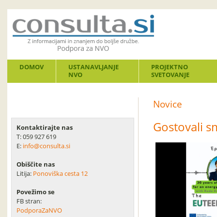
DOMOV
USTANAVLJANJE
PROJEKTNO
NVO
SVETOVANJE
Novice
Gostovali 
Kontaktirajte nas
T: 059 927 619
E:
info@consulta.si
Obiščite nas
Litija:
Ponoviška cesta 12
Povežimo se
FB stran:
PodporaZaNVO