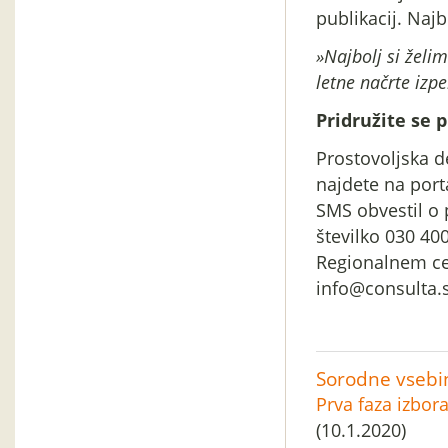
publikacij. Naj
»Najbolj si želim
letne načrte izp
Pridružite se 
Prostovoljska de
najdete na por
SMS obvestil o 
številko 030 40
Regionalnem cen
info@consulta.s
Sorodne vsebi
Prva faza izbor
(10.1.2020)