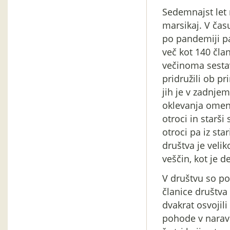
Sedemnajst let 
marsikaj. V čas
po pandemiji pa
več kot 140 član
večinoma sestavl
pridružili ob pr
jih je v zadnje
oklevanja omeni
otroci in starši
otroci pa iz st
društva je veliko
veščin, kot je d
V društvu so po
članice društva
dvakrat osvojili
pohode v naravo 