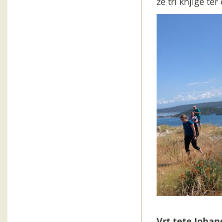
že tri knjige ter
Vrt tete Johan