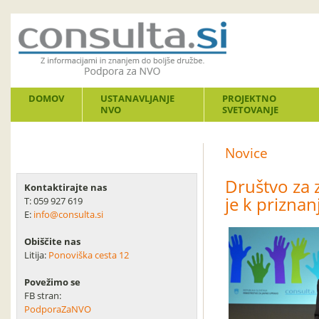
DOMOV
USTANAVLJANJE
PROJEKTNO
NVO
SVETOVANJE
Novice
Društvo za z
Kontaktirajte nas
je k priznan
T: 059 927 619
E:
info@consulta.si
Obiščite nas
Litija:
Ponoviška cesta 12
Povežimo se
FB stran:
PodporaZaNVO