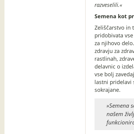
razveselili.«
Semena kot pr
Zeliščarstvo in 
pridobivata vse
za njihovo delo
zdravju za zdrav
rastlinah, zdrav
delavnic o izdel
vse bolj zaveda
lastni pridelavi
sokrajane.
»Semena so
našem živl
funkcionira