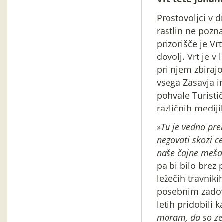
Prostovoljci v d
rastlin ne pozn
prizorišče je Vr
dovolj. Vrt je v
pri njem zbirajo
vsega Zasavja in
pohvale Turistič
različnih mediji
»Tu je vedno pre
negovati skozi c
naše čajne meša
pa bi bilo brez 
ležečih travnik
posebnim zadovo
letih pridobili
moram, da so zel