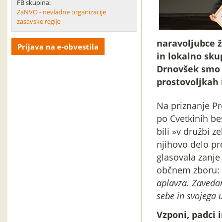
FB skupina:
ZaNVO - nevladne organizacije
zasavske regije
naravoljubce ž
Prijava na e-obvestila
in lokalno sku
Drnovšek smo s
prostovoljkah 
Na priznanje Pr
po Cvetkinih be
bili »v družbi z
njihovo delo pre
glasovala zanje 
občnem zboru:
aplavza. Zavedam
sebe in svojega 
Vzponi, padci 