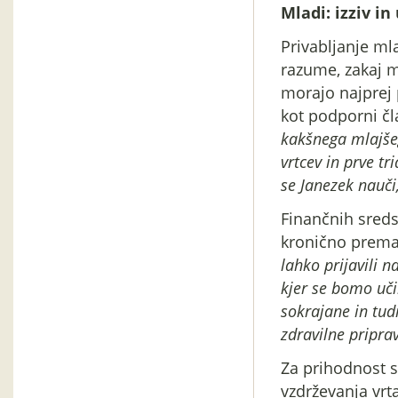
Mladi: izziv in
Privabljanje mla
razume, zakaj m
morajo najprej 
kot podporni čl
kakšnega mlajšeg
vrtcev in prve tr
se Janezek nauči,
Finančnih sredst
kronično prema
lahko prijavili n
kjer se bomo uči
sokrajane in tud
zdravilne priprav
Za prihodnost s
vzdrževanja vrta